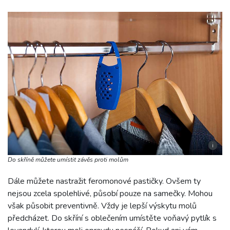
i
Do skříně můžete umístit závěs proti molům
Dále můžete nastražit feromonové pastičky. Ovšem ty
nejsou zcela spolehlivé, působí pouze na samečky. Mohou
však působit preventivně. Vždy je lepší výskytu molů
předcházet. Do skříní s oblečením umístěte voňavý pytlík s