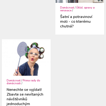
Domácnost
/
Úklid, opravy a
renovace
/
Šatní a potravinoví
moli - co kterému
chutná?
Domácnost
/
Prima rady do
domácnosti
/
Nenechte se vyjídat!
Zbavte se nevítaných
návštěvníků
jednoduchým