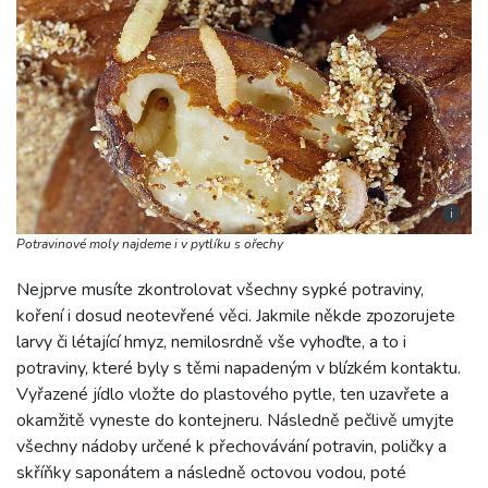
i
Potravinové moly najdeme i v pytlíku s ořechy
Nejprve musíte zkontrolovat všechny sypké potraviny,
koření i dosud neotevřené věci. Jakmile někde zpozorujete
larvy či létající hmyz, nemilosrdně vše vyhoďte, a to i
potraviny, které byly s těmi napadeným v blízkém kontaktu.
Vyřazené jídlo vložte do plastového pytle, ten uzavřete a
okamžitě vyneste do kontejneru. Následně pečlivě umyjte
všechny nádoby určené k přechovávání potravin, poličky a
skříňky saponátem a následně octovou vodou, poté