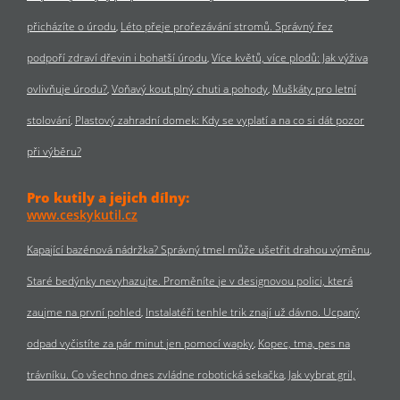
přicházíte o úrodu
Léto přeje prořezávání stromů. Správný řez
podpoří zdraví dřevin i bohatší úrodu
Více květů, více plodů: Jak výživa
ovlivňuje úrodu?
Voňavý kout plný chuti a pohody
Muškáty pro letní
stolování
Plastový zahradní domek: Kdy se vyplatí a na co si dát pozor
při výběru?
Pro kutily a jejich dílny:
www.ceskykutil.cz
Kapající bazénová nádržka? Správný tmel může ušetřit drahou výměnu
Staré bedýnky nevyhazujte. Proměníte je v designovou polici, která
zaujme na první pohled
Instalatéři tenhle trik znají už dávno. Ucpaný
odpad vyčistíte za pár minut jen pomocí wapky
Kopec, tma, pes na
trávníku. Co všechno dnes zvládne robotická sekačka
Jak vybrat gril,