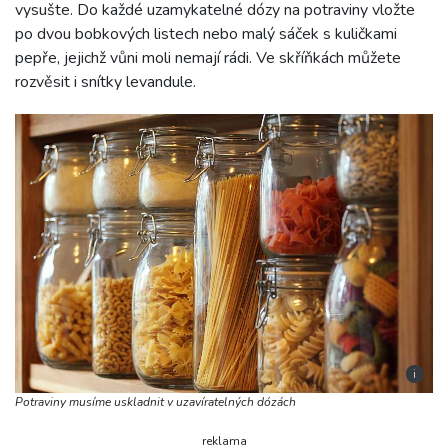
vysušte. Do každé uzamykatelné dózy na potraviny vložte
po dvou bobkových listech nebo malý sáček s kuličkami
pepře, jejichž vůni moli nemají rádi. Ve skříňkách můžete
rozvěsit i snítky levandule.
i
Potraviny musíme uskladnit v uzavíratelných dózách
reklama