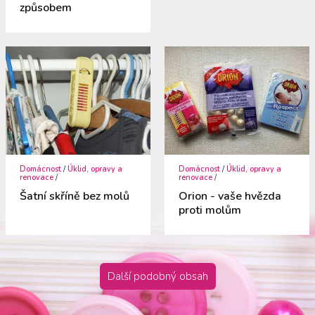
způsobem
Domácnost
/
Úklid, opravy a
Domácnost
/
Úklid, opravy a
renovace
/
renovace
/
Šatní skříně bez molů
Orion - vaše hvězda
proti molům
Další podobný obsah