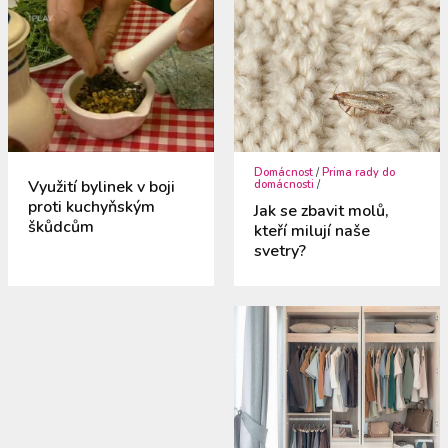
Domácnost
/
Prima rady do
Využití bylinek v boji
domácnosti
/
proti kuchyňským
Jak se zbavit molů,
škůdcům
kteří milují naše
svetry?