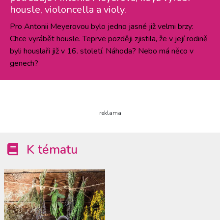
housle, violoncella a violy.
Pro Antonii Meyerovou bylo jedno jasné již velmi brzy:
Chce vyrábět housle. Teprve později zjistila, že v její rodině
byli houslaři již v 16. století. Náhoda? Nebo má něco v
genech?
reklama
K tématu