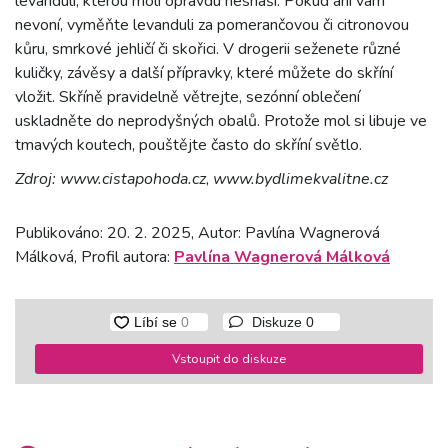
levandulí, kterou moli opravdu nesnáší. Pokud ani vám
nevoní, vyměňte levanduli za pomerančovou či citronovou
kůru, smrkové jehličí či skořici. V drogerii seženete různé
kuličky, závěsy a další přípravky, které můžete do skříní
vložit. Skříně pravidelně větrejte, sezónní oblečení
uskladněte do neprodyšných obalů. Protože mol si libuje ve
tmavých koutech, pouštějte často do skříní světlo.
Zdroj:
www.cistapohoda.cz
,
www.bydlimekvalitne.cz
Publikováno: 20. 2. 2025, Autor: Pavlína Wagnerová
Málková, Profil autora:
Pavlína Wagnerová Málková
Diskuze
0
Vstoupit do diskuze