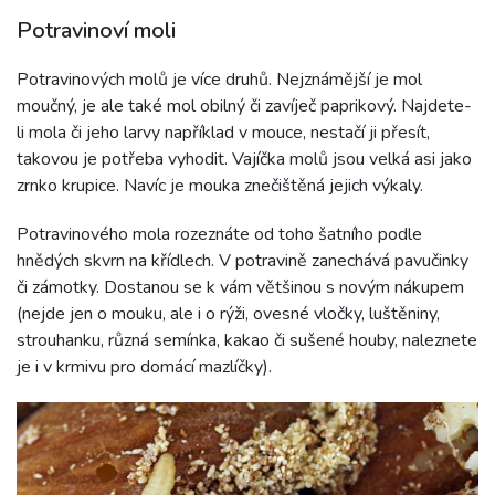
Potravinoví moli
Potravinových molů je více druhů. Nejznámější je mol
moučný, je ale také mol obilný či zavíječ paprikový. Najdete-
li mola či jeho larvy například v mouce, nestačí ji přesít,
takovou je potřeba vyhodit. Vajíčka molů jsou velká asi jako
zrnko krupice. Navíc je mouka znečištěná jejich výkaly.
Potravinového mola rozeznáte od toho šatního podle
hnědých skvrn na křídlech. V potravině zanechává pavučinky
či zámotky. Dostanou se k vám většinou s novým nákupem
(nejde jen o mouku, ale i o rýži, ovesné vločky, luštěniny,
strouhanku, různá semínka, kakao či sušené houby, naleznete
je i v krmivu pro domácí mazlíčky).