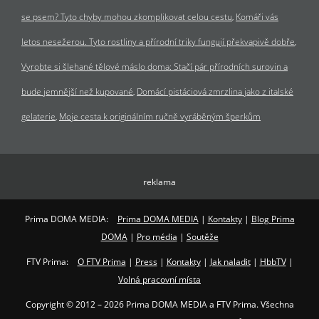
se psem? Tyto chyby mohou zkomplikovat celou cestu
Komáři vás
letos nesežerou. Tyto rostliny a přírodní triky fungují překvapivě dobře
Vyrobte si šlehané tělové máslo doma: Stačí pár přírodních surovin a
bude jemnější než kupované
Domácí pistáciová zmrzlina jako z italské
gelaterie
Moje cesta k originálním ručně vyráběným šperkům
reklama
Prima DOMA MEDIA:
Prima DOMA MEDIA
|
Kontakty
|
Blog Prima
DOMA
|
Pro média
|
Soutěže
FTV Prima:
O FTV Prima
|
Press
|
Kontakty
|
Jak naladit
|
HbbTV
|
Volná pracovní místa
Copyright © 2012 – 2026 Prima DOMA MEDIA a FTV Prima. Všechna