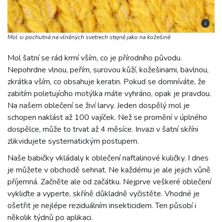
i
Mol si pochutná na vlněných svetrech stejně jako na kožešině
Mol šatní se rád krmí vším, co je přírodního původu.
Nepohrdne vlnou, peřím, surovou kůží, kožešinami, bavlnou,
zkrátka vším, co obsahuje keratin. Pokud se domníváte, že
zabitím poletujícího motýlka máte vyhráno, opak je pravdou.
Na našem oblečení se živí larvy. Jeden dospělý mol je
schopen naklást až 100 vajíček. Než se promění v úplného
dospělce, může to trvat až 4 měsíce. Invazi v šatní skříni
zlikvidujete systematickým postupem.
Naše babičky vkládaly k oblečení naftalinové kuličky. I dnes
je můžete v obchodě sehnat. Ne každému je ale jejich vůně
příjemná. Začněte ale od začátku. Nejprve veškeré oblečení
vykliďte a vyperte, skříně důkladně vyčistěte. Vhodné je
ošetřit je nejlépe reziduálním insekticidem. Ten působí i
několik týdnů po aplikaci.