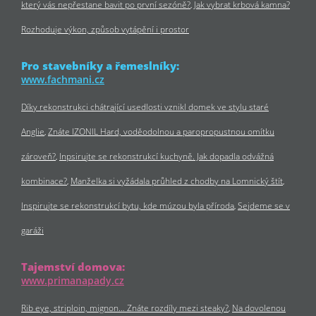
který vás nepřestane bavit po první sezóně?
Jak vybrat krbová kamna?
Rozhoduje výkon, způsob vytápění i prostor
Pro stavebníky a řemeslníky:
www.fachmani.cz
Díky rekonstrukci chátrající usedlosti vznikl domek ve stylu staré
Anglie
Znáte IZONIL Hard, voděodolnou a paropropustnou omítku
zároveň?
Inpsirujte se rekonstrukcí kuchyně. Jak dopadla odvážná
kombinace?
Manželka si vyžádala průhled z chodby na Lomnický štít
Inspirujte se rekonstrukcí bytu, kde múzou byla příroda
Sejdeme se v
garáži
Tajemství domova:
www.primanapady.cz
Rib eye, striploin, mignon… Znáte rozdíly mezi steaky?
Na dovolenou