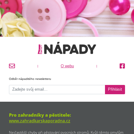
O webu
|
|
Odběr nápaditého newsletteru
Přihlásit
Pro zahradníky a pěstitele:
www.zahradkarskaporadna.cz
Nejčastější chyby při pěstování ovocných stromů: Kvůli těmto omylům