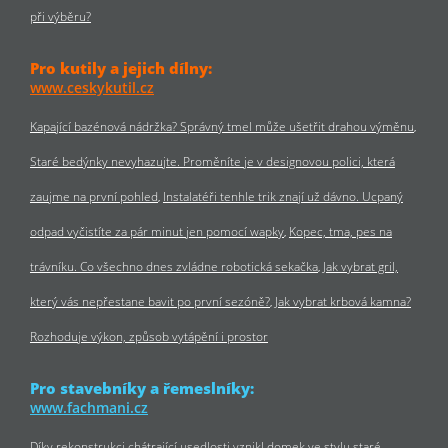
při výběru?
Pro kutily a jejich dílny:
www.ceskykutil.cz
Kapající bazénová nádržka? Správný tmel může ušetřit drahou výměnu
Staré bedýnky nevyhazujte. Proměníte je v designovou polici, která
zaujme na první pohled
Instalatéři tenhle trik znají už dávno. Ucpaný
odpad vyčistíte za pár minut jen pomocí wapky
Kopec, tma, pes na
trávníku. Co všechno dnes zvládne robotická sekačka
Jak vybrat gril,
který vás nepřestane bavit po první sezóně?
Jak vybrat krbová kamna?
Rozhoduje výkon, způsob vytápění i prostor
Pro stavebníky a řemeslníky:
www.fachmani.cz
Díky rekonstrukci chátrající usedlosti vznikl domek ve stylu staré