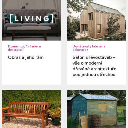
Domácnost
/
Interiér a
Domácnost
/
Interiér a
dekorace
/
dekorace
/
Obraz a jeho rám
Salon dřevostaveb –
vše o moderní
dřevěné architektuře
pod jednou střechou