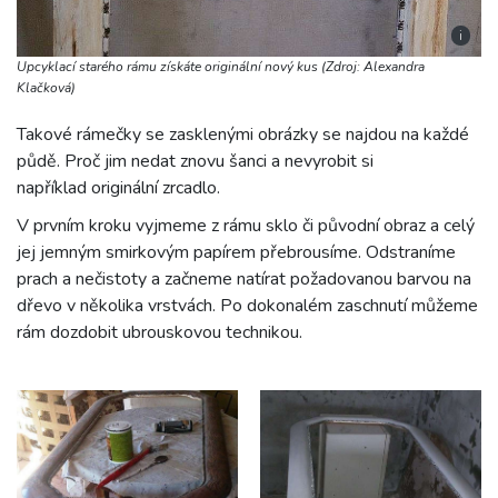
i
Upcyklací starého rámu získáte originální nový kus (Zdroj: Alexandra
Klačková)
Takové rámečky se zasklenými obrázky se najdou na každé
půdě. Proč jim nedat znovu šanci a nevyrobit si
například originální zrcadlo.
V prvním kroku vyjmeme z rámu sklo či původní obraz a celý
jej jemným smirkovým papírem přebrousíme. Odstraníme
prach a nečistoty a začneme natírat požadovanou barvou na
dřevo v několika vrstvách. Po dokonalém zaschnutí můžeme
rám dozdobit ubrouskovou technikou.