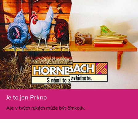
Je to jen Prkno
Ale v tvých rukách může být čímkoliv.