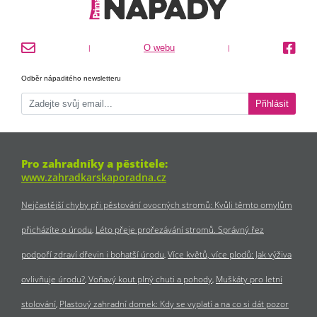
O webu
|
|
Odběr nápaditého newsletteru
Přihlásit
Pro zahradníky a pěstitele:
www.zahradkarskaporadna.cz
Nejčastější chyby při pěstování ovocných stromů: Kvůli těmto omylům
přicházíte o úrodu
Léto přeje prořezávání stromů. Správný řez
podpoří zdraví dřevin i bohatší úrodu
Více květů, více plodů: Jak výživa
ovlivňuje úrodu?
Voňavý kout plný chuti a pohody
Muškáty pro letní
stolování
Plastový zahradní domek: Kdy se vyplatí a na co si dát pozor