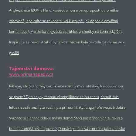
Anglie
Znáte IZONIL Hard, voděodolnou a paropropustnou omítku
zároveň?
Inpsirujte se rekonstrukcí kuchyně. Jak dopadla odvážná
kombinace?
Manželka si vyžádala průhled z chodby na Lomnický štít
Inspirujte se rekonstrukcí bytu, kde múzou byla příroda
Sejdeme se v
garáži
Tajemství domova:
www.primanapady.cz
Rib eye, striploin, mignon… Znáte rozdíly mezi steaky?
Na dovolenou
se psem? Tyto chyby mohou zkomplikovat celou cestu
Komáři vás
letos nesežerou. Tyto rostliny a přírodní triky fungují překvapivě dobře
Vyrobte si šlehané tělové máslo doma: Stačí pár přírodních surovin a
bude jemnější než kupované
Domácí pistáciová zmrzlina jako z italské