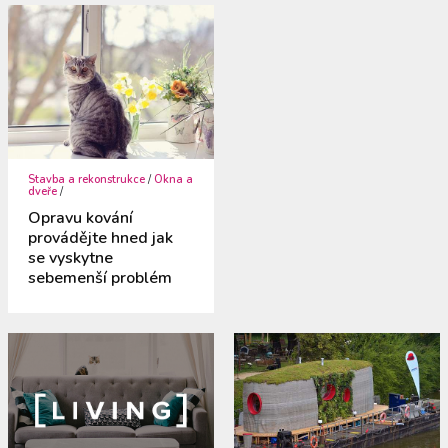
Stavba a rekonstrukce
/
Okna a
dveře
/
Opravu kování
provádějte hned jak
se vyskytne
sebemenší problém