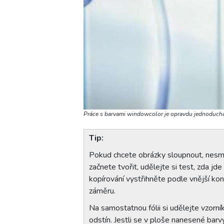
Práce s barvami windowcolor je opravdu jednoduch
Tip:
Pokud chcete obrázky sloupnout, nesmí 
začnete tvořit, udělejte si test, zda j
kopírování vystřihněte podle vnější kontu
záměru.
Na samostatnou fólii si udělejte vzorní
odstín. Jestli se v ploše nanesené barv