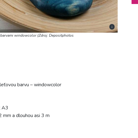
i
 barvami windowcolor (Zdroj: Depositphotos
rleťovou barvu – windowcolor
t A3
 2 mm a dlouhou asi 3 m