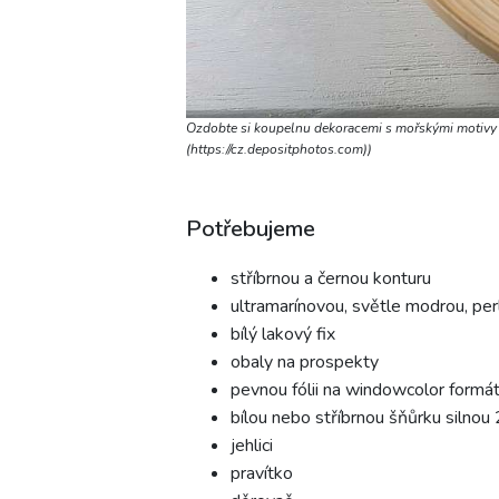
Ozdobte si koupelnu dekoracemi s mořskými motivy
(https://cz.depositphotos.com))
Potřebujeme
stříbrnou a černou konturu
ultramarínovou, světle modrou, pe
bílý lakový fix
obaly na prospekty
pevnou fólii na windowcolor formá
bílou nebo stříbrnou šňůrku silnou
jehlici
pravítko