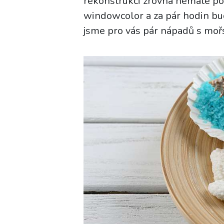
rekonstrukci zrovna nemáte po
windowcolor a za pár hodin bud
jsme pro vás pár nápadů s moř