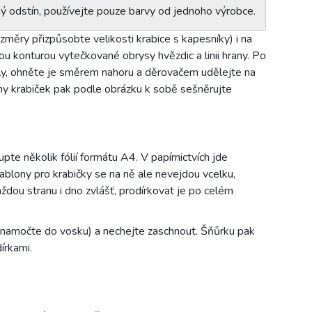
iný odstín, používejte pouze barvy od jednoho výrobce.
ozměry přizpůsobte velikosti krabice s kapesníky) i na
u konturou vytečkované obrysy hvězdic a linii hrany. Po
díly, ohněte je směrem nahoru a děrovačem udělejte na
ny krabiček pak podle obrázku k sobě sešněrujte
te několik fólií formátu A4. V papírnictvích jde
Šablony pro krabičky se na ně ale nevejdou vcelku,
ždou stranu i dno zvlášť, prodírkovat je po celém
 namočte do vosku) a nechejte zaschnout. Šňůrku pak
írkami.