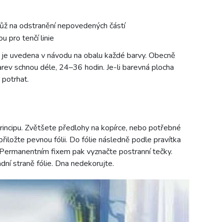
ůž na odstranění nepovedených částí
u pro tenčí linie
v je uvedena v návodu na obalu každé barvy. Obecně
barev schnou déle, 24–36 hodin. Je-li barevná plocha
 potrhat.
rincipu. Zvětšete předlohy na kopírce, nebo potřebné
přiložte pevnou fólii. Do fólie následně podle pravítka
. Permanentním fixem pak vyznačte postranní tečky.
dní straně fólie. Dna nedekorujte.