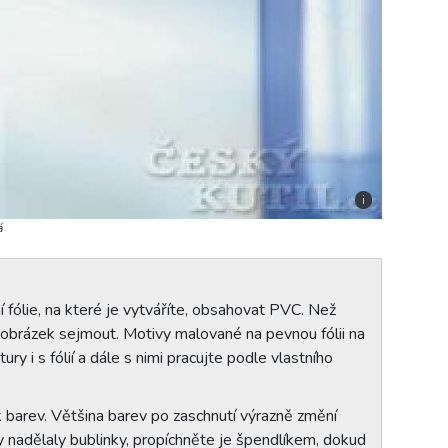
i
á
fólie, na které je vytváříte, obsahovat PVC. Než
de obrázek sejmout. Motivy malované na pevnou fólii na
ry i s fólií a dále s nimi pracujte podle vlastního
k barev. Většina barev po zaschnutí výrazně změní
y nadělaly bublinky, propíchněte je špendlíkem, dokud