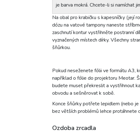
je barva mokrá. Chcete-li si namíchat j
Na obal pro krabičku s kapesníčky (její r
dózu na vatové tampony naneste stříbrno
zaschnutí kontur vystřihněte postranní 
vyznačených místech dírky. Všechny stra
šňůrkou.
Pokud neseženete fólii ve formátu A3, kup
například o fólie do projektoru Meotar. 
budete muset překreslit a vystřihnout ka
obvodu a sešněrovat k sobě.
Konce šňůrky potřete lepidlem (nebo je
bez větších problémů lehce protáhnete d
Ozdoba zrcadla