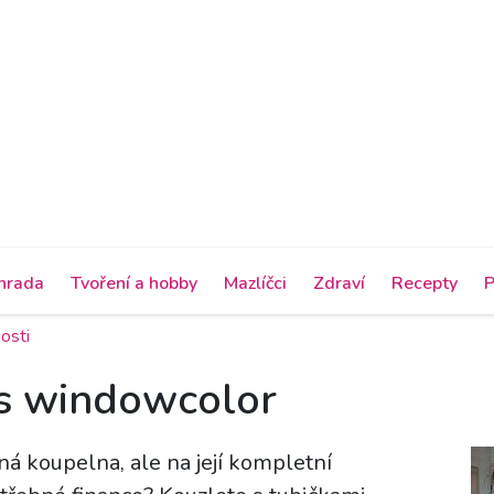
hrada
Tvoření a hobby
Mazlíčci
Zdraví
Recepty
P
osti
s windowcolor
á koupelna, ale na její kompletní