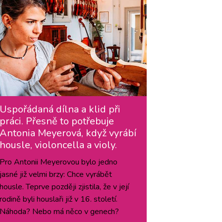
Uspořádaná dílna a klid při
práci. Přesně to potřebuje
Antonia Meyerová, když vyrábí
housle, violoncella a violy.
Pro Antonii Meyerovou bylo jedno
jasné již velmi brzy: Chce vyrábět
housle. Teprve později zjistila, že v její
rodině byli houslaři již v 16. století.
Náhoda? Nebo má něco v genech?