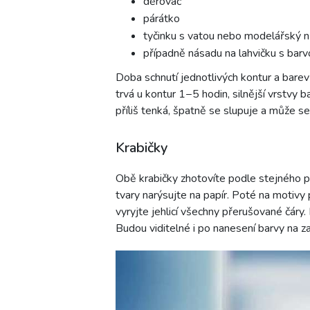
děrovač
párátko
tyčinku s vatou nebo modelářský n
případně násadu na lahvičku s barvo
Doba schnutí jednotlivých kontur a bare
trvá u kontur 1−5 hodin, silnější vrstvy 
příliš tenká, špatně se slupuje a může se
Krabičky
Obě krabičky zhotovíte podle stejného p
tvary narýsujte na papír. Poté na motivy 
vyryjte jehlicí všechny přerušované čáry
Budou viditelné i po nanesení barvy na za