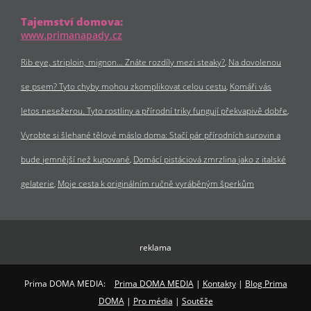
Tajemství domova:
www.primanapady.cz
Rib eye, striploin, mignon… Znáte rozdíly mezi steaky?
Na dovolenou
se psem? Tyto chyby mohou zkomplikovat celou cestu
Komáři vás
letos nesežerou. Tyto rostliny a přírodní triky fungují překvapivě dobře
Vyrobte si šlehané tělové máslo doma: Stačí pár přírodních surovin a
bude jemnější než kupované
Domácí pistáciová zmrzlina jako z italské
gelaterie
Moje cesta k originálním ručně vyráběným šperkům
reklama
Prima DOMA MEDIA:
Prima DOMA MEDIA
|
Kontakty
|
Blog Prima
DOMA
|
Pro média
|
Soutěže