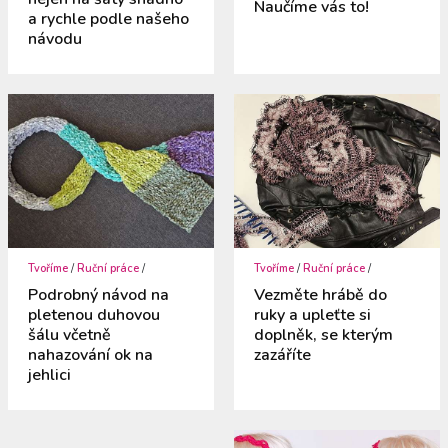
Naučíme vás to!
a rychle podle našeho
návodu
Tvoříme
/
Ruční práce
/
Tvoříme
/
Ruční práce
/
Podrobný návod na
Vezměte hrábě do
pletenou duhovou
ruky a upleťte si
šálu včetně
doplněk, se kterým
nahazování ok na
zazáříte
jehlici