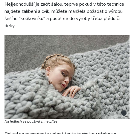
Nejjednodušší je začít šálou, teprve pokud v této technice
najdete zalíbení a cvik, můžete manžela požádat o výrobu
širšího "kolíkovníku" a pustit se do výroby třeba plédu či
deky.
i
Na hrábích se používá silná příze
Pokud se rozhodnete uplést touto technikou přehoz o