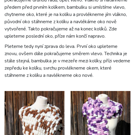
pokračujeme druhou řadu, opět vlevo. Vlákno si natáhneme
předem před prvním kolíkem, bambulku si umístíme vlevo,
chytneme oko, které je na kolíku a provlékneme jím vlákno,
původní oko stáhneme z kolíku a navlékáme oko nově
vytvořené. Takto pokračujeme až na konec kolíků. Zde
upleteme poslední oko, příze nám končí napravo.
Pleteme tedy nyní zprava do leva. První oko upleteme
znovu, ovšem dále pokračujeme směrem vlevo. Technika je
stále stejná, bambulka je v mezeře mezi kolíky, přízi vedeme
zepředu ke kolíku, svrchu provlékneme okem, které
stáhneme z kolíku a navlékneme oko nové.