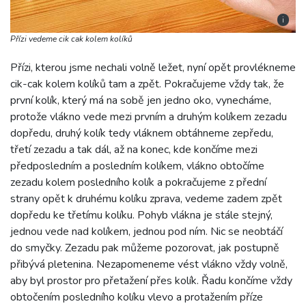
i
Přízi vedeme cik cak kolem kolíků
Přízi, kterou jsme nechali volně ležet, nyní opět provlékneme
cik-cak kolem kolíků tam a zpět. Pokračujeme vždy tak, že
první kolík, který má na sobě jen jedno oko, vynecháme,
protože vlákno vede mezi prvním a druhým kolíkem zezadu
dopředu, druhý kolík tedy vláknem obtáhneme zepředu,
třetí zezadu a tak dál, až na konec, kde končíme mezi
předposledním a posledním kolíkem, vlákno obtočíme
zezadu kolem posledního kolík a pokračujeme z přední
strany opět k druhému kolíku zprava, vedeme zadem zpět
dopředu ke třetímu kolíku. Pohyb vlákna je stále stejný,
jednou vede nad kolíkem, jednou pod ním. Nic se neobtáčí
do smyčky. Zezadu pak můžeme pozorovat, jak postupně
přibývá pletenina. Nezapomeneme vést vlákno vždy volně,
aby byl prostor pro přetažení přes kolík. Řadu končíme vždy
obtočením posledního kolíku vlevo a protažením příze