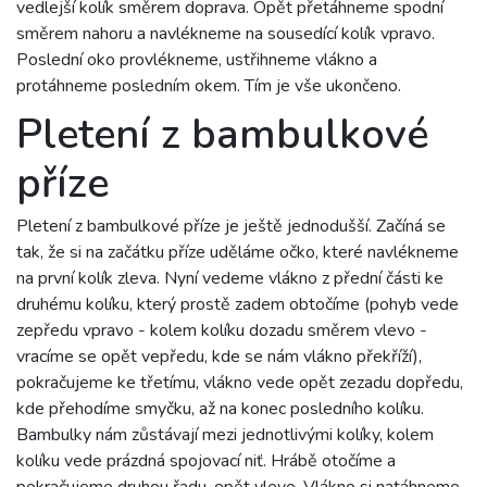
vedlejší kolík směrem doprava. Opět přetáhneme spodní
směrem nahoru a navlékneme na sousedící kolík vpravo.
Poslední oko provlékneme, ustřihneme vlákno a
protáhneme posledním okem. Tím je vše ukončeno.
Pletení z bambulkové
příze
Pletení z bambulkové příze je ještě jednodušší. Začíná se
tak, že si na začátku příze uděláme očko, které navlékneme
na první kolík zleva. Nyní vedeme vlákno z přední části ke
druhému kolíku, který prostě zadem obtočíme (pohyb vede
zepředu vpravo - kolem kolíku dozadu směrem vlevo -
vracíme se opět vepředu, kde se nám vlákno překříží),
pokračujeme ke třetímu, vlákno vede opět zezadu dopředu,
kde přehodíme smyčku, až na konec posledního kolíku.
Bambulky nám zůstávají mezi jednotlivými kolíky, kolem
kolíku vede prázdná spojovací niť. Hrábě otočíme a