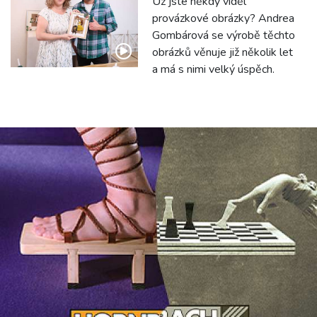
Už jste někdy viděl
provázkové obrázky? Andrea
Gombárová se výrobě těchto
obrázků věnuje již několik let
a má s nimi velký úspěch.