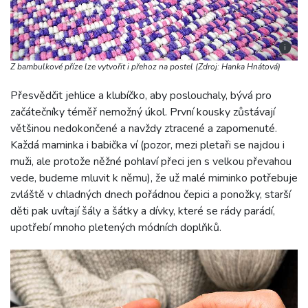
i
Z bambulkové příze lze vytvořit i přehoz na postel (Zdroj: Hanka Hnátová)
Přesvědčit jehlice a klubíčko, aby poslouchaly, bývá pro
začátečníky téměř nemožný úkol. První kousky zůstávají
většinou nedokončené a navždy ztracené a zapomenuté.
Každá maminka i babička ví (pozor, mezi pletaři se najdou i
muži, ale protože něžné pohlaví přeci jen s velkou převahou
vede, budeme mluvit k němu), že už malé miminko potřebuje
zvláště v chladných dnech pořádnou čepici a ponožky, starší
děti pak uvítají šály a šátky a dívky, které se rády parádí,
upotřebí mnoho pletených módních doplňků.