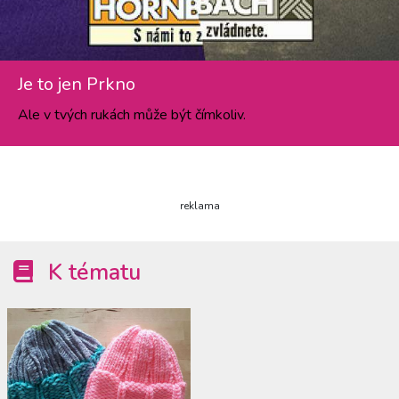
Je to jen Prkno
Ale v tvých rukách může být čímkoliv.
reklama
K tématu