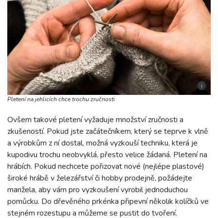
i
Pletení na jehlicích chce trochu zručnosti
Ovšem takové pletení vyžaduje množství zručnosti a
zkušeností. Pokud jste začátečníkem, který se teprve k vlně
a výrobkům z ní dostal, možná vyzkouší techniku, která je
kupodivu trochu neobvyklá, přesto velice žádaná. Pletení na
hrábích. Pokud nechcete pořizovat nové (nejlépe plastové)
široké hrábě v železářství či hobby prodejně, požádejte
manžela, aby vám pro vyzkoušení vyrobil jednoduchou
pomůcku. Do dřevěného prkénka připevní několik kolíčků ve
stejném rozestupu a můžeme se pustit do tvoření.