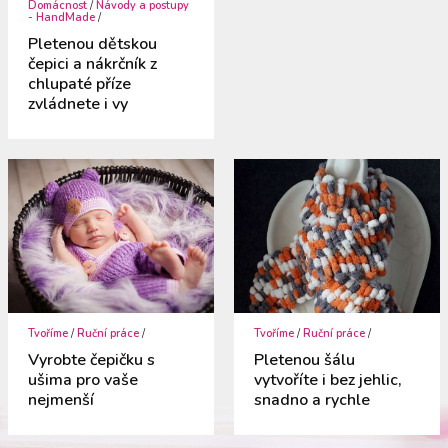
Domácnost
/
Návody a postupy
- HandMade
/
Pletenou dětskou
čepici a nákrčník z
chlupaté příze
zvládnete i vy
Tvoříme
/
Ruční práce
/
Tvoříme
/
Ruční práce
/
Vyrobte čepičku s
Pletenou šálu
ušima pro vaše
vytvoříte i bez jehlic,
nejmenší
snadno a rychle