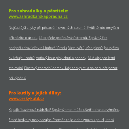
Pro zahradníky a pěstitele:
www.zahradkarskaporadna.cz
Nejčastější chyby při pěstování ovocných stromů: Kvůli těmto omylům
přicházíte o úrodu
Léto přeje prořezávání stromů. Správný řez
podpoří zdraví dřevin i bohatší úrodu
Více květů, více plodů: Jak výživa
ovlivňuje úrodu?
Voňavý kout plný chuti a pohody
Muškáty pro letní
stolování
Plastový zahradní domek: Kdy se vyplatí a na co si dát pozor
při výběru?
Pro kutily a jejich dílny:
www.ceskykutil.cz
Kapající bazénová nádržka? Správný tmel může ušetřit drahou výměnu
Staré bedýnky nevyhazujte. Proměníte je v designovou polici, která