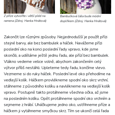
Z příze vytvoříte i větší pléd na
Bambulková šála bude módní
ramena (Zdroj: Hanka Hnátová)
doplňkem (Zdroj: Hanka Hnátová)
Zakončit lze různými způsoby. Nejjednodušší je použít přízi
stejné barvy, ale bez bambulek a háček. Navážeme přízi
poslední oko na konci poslední řady vpravo, kde jsme
skončili, a uděláme ještě jednu řadu, ale přízí bez bambulek.
Vlákno vedeme velice volně, abychom zakončením celý
výtvor příliš nestáhli. Upleteme tedy řadu, končíme vlevo.
Vezmeme si do ruky háček. Poslední levé oko přehodíme na
vedlejší kolík. Háčkem provlékneme spodní oko skrz vrchní,
stáhneme z původního kolíku a navlékneme na vedlejší kolík
vpravo. Postupně takto protáhneme všechna očka, až jsme
na posledním kolíku. Opět protáhneme spodní oko vrchním a
sejmeme z hrábí. Uháčkujeme jedno oko, ustřihneme příze a
háčkem ji vytáhneme smyčkou skrz. Tím se ukončí celá řada