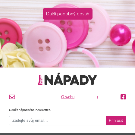
Další podobný obsah
O webu
|
|
Odběr nápaditého newsletteru
Přihlásit