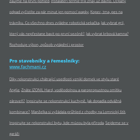
zaujme na první pohled
Instalatéři tenhle trik znají už dávno. Ucpaný
odpad vyčistíte za pár minut jen pomocí wapky
Kopec, tma, pes na
trávníku. Co všechno dnes zvládne robotická sekačka
Jak vybrat gril,
který vás nepřestane bavit po první sezóně?
Jak vybrat krbová kamna?
Rozhoduje výkon, způsob vytápění i prostor
Pro stavebníky a řemeslníky:
www.fachmani.cz
Díky rekonstrukci chátrající usedlosti vznikl domek ve stylu staré
Anglie
Znáte IZONIL Hard, voděodolnou a paropropustnou omítku
zároveň?
Inpsirujte se rekonstrukcí kuchyně. Jak dopadla odvážná
kombinace?
Manželka si vyžádala průhled z chodby na Lomnický štít
Inspirujte se rekonstrukcí bytu, kde múzou byla příroda
Sejdeme se v
garáži