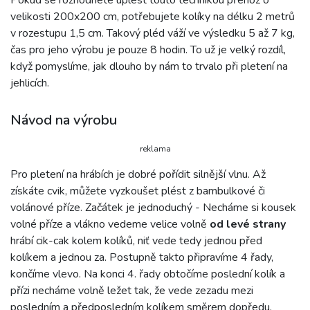
velikosti 200x200 cm, potřebujete kolíky na délku 2 metrů
v rozestupu 1,5 cm. Takový pléd váží ve výsledku 5 až 7 kg,
čas pro jeho výrobu je pouze 8 hodin. To už je velký rozdíl,
když pomyslíme, jak dlouho by nám to trvalo při pletení na
jehlicích.
Návod na výrobu
reklama
Pro pletení na hrábích je dobré pořídit silnější vlnu. Až
získáte cvik, můžete vyzkoušet plést z bambulkové či
volánové příze. Začátek je jednoduchý - Necháme si kousek
volné příze a vlákno vedeme velice volně
od levé strany
hrábí cik-cak kolem kolíků, niť vede tedy jednou před
kolíkem a jednou za. Postupně takto připravíme 4 řady,
končíme vlevo. Na konci 4. řady obtočíme poslední kolík a
přízi necháme volně ležet tak, že vede zezadu mezi
posledním a předposledním kolíkem směrem dopředu.