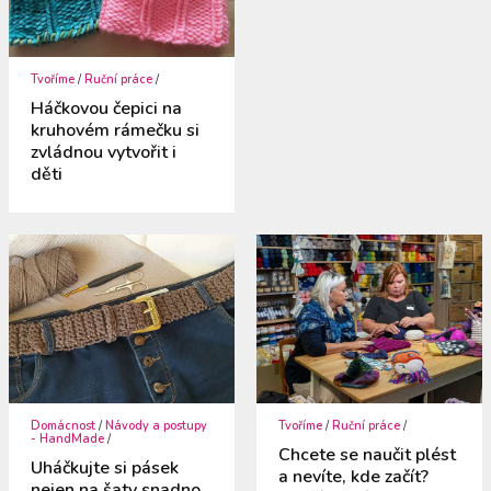
Tvoříme
/
Ruční práce
/
Háčkovou čepici na
kruhovém rámečku si
zvládnou vytvořit i
děti
Domácnost
/
Návody a postupy
Tvoříme
/
Ruční práce
/
- HandMade
/
Chcete se naučit plést
Uháčkujte si pásek
a nevíte, kde začít?
nejen na šaty snadno