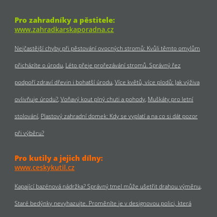
Pro zahradníky a pěstitele:
www.zahradkarskaporadna.cz
Nejčastější chyby při pěstování ovocných stromů: Kvůli těmto omylům
přicházíte o úrodu
Léto přeje prořezávání stromů. Správný řez
podpoří zdraví dřevin i bohatší úrodu
Více květů, více plodů: Jak výživa
ovlivňuje úrodu?
Voňavý kout plný chuti a pohody
Muškáty pro letní
stolování
Plastový zahradní domek: Kdy se vyplatí a na co si dát pozor
při výběru?
Pro kutily a jejich dílny:
www.ceskykutil.cz
Kapající bazénová nádržka? Správný tmel může ušetřit drahou výměnu
Staré bedýnky nevyhazujte. Proměníte je v designovou polici, která