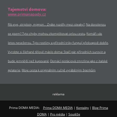
Tajemství domova:
www.primanapady.cz
Rib eye, striploin, mignon… Znáte rozdíly mezi steaky?
Na dovolenou
se psem? Tyto chyby mohou zkomplikovat celou cestu
Komáři vás
letos nesežerou. Tyto rostliny a přírodní triky fungují překvapivě dobře
Vyrobte si šlehané tělové máslo doma: Stačí pár přírodních surovin a
bude jemnější než kupované
Domácí pistáciová zmrzlina jako z italské
gelaterie
Moje cesta k originálním ručně vyráběným šperkům
reklama
Prima DOMA MEDIA:
Prima DOMA MEDIA
|
Kontakty
|
Blog Prima
DOMA
|
Pro média
|
Soutěže