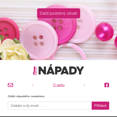
Další podobný obsah
O webu
|
|
Odběr nápaditého newsletteru
Přihlásit