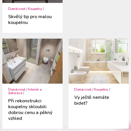
Domácnost
/
Koupelny
/
Skvělý tip pro malou
koupelnu
Domácnost
/
Interiér a
Domácnost
/
Koupelny
/
dekorace
/
Vy ještě nemáte
Při rekonstrukci
bidet?
koupelny skloubili
dobrou cenu a pěkný
vzhled