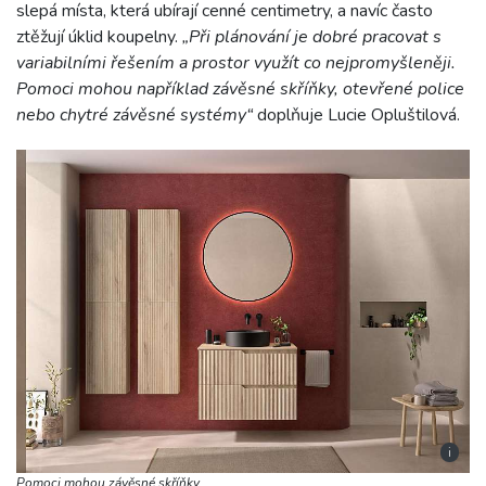
slepá místa, která ubírají cenné centimetry, a navíc často
ztěžují úklid koupelny.
„Při plánování je dobré pracovat s
variabilními řešením a prostor využít co nejpromyšleněji.
Pomoci mohou například závěsné skříňky, otevřené police
nebo chytré závěsné systémy“
doplňuje Lucie Opluštilová.
i
Pomoci mohou závěsné skříňky