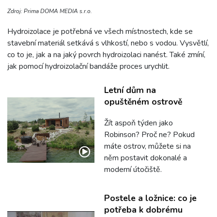
Zdroj: Prima DOMA MEDIA s.r.o.
Hydroizolace je potřebná ve všech místnostech, kde se
stavební materiál setkává s vlhkostí, nebo s vodou. Vysvětlí,
co to je, jak a na jaký povrch hydroizolaci nanést. Také zmíní,
jak pomocí hydroizolační bandáže proces urychlit.
Letní dům na
opuštěném ostrově
Žít aspoň týden jako
Robinson? Proč ne? Pokud
máte ostrov, můžete si na
něm postavit dokonalé a
moderní útočiště.
Postele a ložnice: co je
potřeba k dobrému