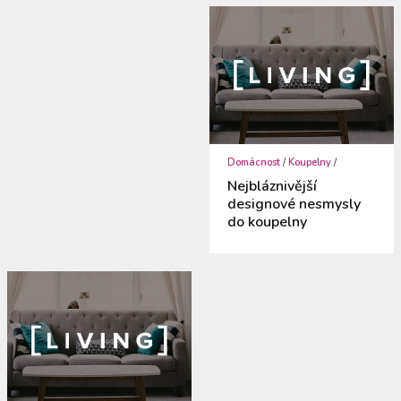
Domácnost
/
Koupelny
/
Nejbláznivější
designové nesmysly
do koupelny