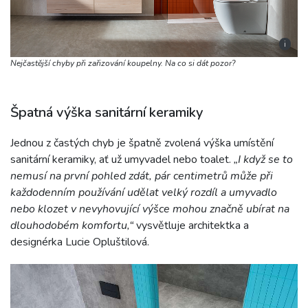
i
Nejčastější chyby při zařizování koupelny. Na co si dát pozor?
Špatná výška sanitární keramiky
Jednou z častých chyb je špatně zvolená výška umístění
sanitární keramiky, ať už umyvadel nebo toalet.
„I když se to
nemusí na první pohled zdát, pár centimetrů může při
každodenním používání udělat velký rozdíl a umyvadlo
nebo klozet v nevyhovující výšce mohou značně ubírat na
dlouhodobém komfortu,“
vysvětluje architektka a
designérka Lucie Opluštilová.