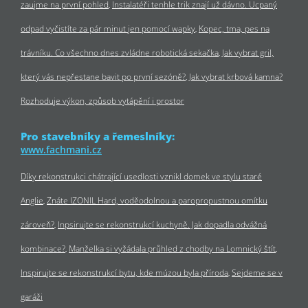
zaujme na první pohled
Instalatéři tenhle trik znají už dávno. Ucpaný
odpad vyčistíte za pár minut jen pomocí wapky
Kopec, tma, pes na
trávníku. Co všechno dnes zvládne robotická sekačka
Jak vybrat gril,
který vás nepřestane bavit po první sezóně?
Jak vybrat krbová kamna?
Rozhoduje výkon, způsob vytápění i prostor
Pro stavebníky a řemeslníky:
www.fachmani.cz
Díky rekonstrukci chátrající usedlosti vznikl domek ve stylu staré
Anglie
Znáte IZONIL Hard, voděodolnou a paropropustnou omítku
zároveň?
Inpsirujte se rekonstrukcí kuchyně. Jak dopadla odvážná
kombinace?
Manželka si vyžádala průhled z chodby na Lomnický štít
Inspirujte se rekonstrukcí bytu, kde múzou byla příroda
Sejdeme se v
garáži