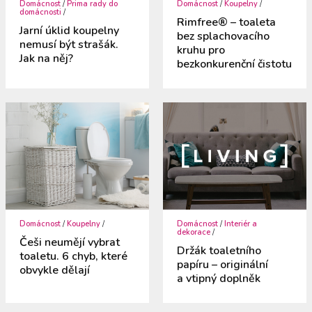
Domácnost
/
Prima rady do
Domácnost
/
Koupelny
/
domácnosti
/
Rimfree® – toaleta
Jarní úklid koupelny
bez splachovacího
nemusí být strašák.
kruhu pro
Jak na něj?
bezkonkurenční čistotu
Domácnost
/
Koupelny
/
Domácnost
/
Interiér a
dekorace
/
Češi neumějí vybrat
Držák toaletního
toaletu. 6 chyb, které
papíru – originální
obvykle dělají
a vtipný doplněk