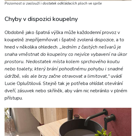
Pozornost si zaslouží i dostatek odkládacích ploch ve sprše
Chyby v dispozici koupelny
Obdobně jako špatná výška může každodenní provoz v
koupelně znepříjemňovat i špatně zvolená dispozice, a to
hned v několika ohledech.
„Jedním z častých nešvarů je
snaha vměstnat do koupelny co nejvíce vybavení na úkor
prostoru. Nedostatek místa kolem sprchového koutu
nebo toalety, který brání pohodlnému pohybu i snadné
údržbě, vás ale brzy začne otravovat a limitovat,“
uvádí
Lucie Opluštilová. Stejně tak je potřeba ohlídat otevírání
dveří, zásuvek nebo skříněk, aby vám nic nebránilo v plném
přístupu.