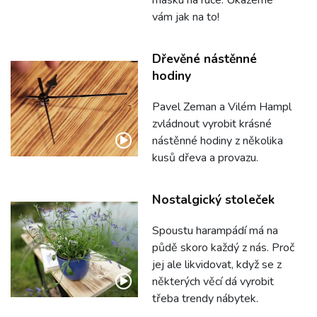
masku na ruce. Ukážeme
vám jak na to!
Dřevěné nástěnné
hodiny
Pavel Zeman a Vilém Hampl
zvládnout vyrobit krásné
nástěnné hodiny z několika
kusů dřeva a provazu.
Nostalgický stoleček
Spoustu harampádí má na
půdě skoro každý z nás. Proč
jej ale likvidovat, když se z
některých věcí dá vyrobit
třeba trendy nábytek.