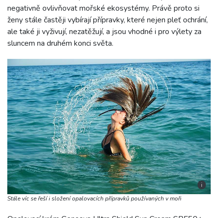
negativně ovlivňovat mořské ekosystémy. Právě proto si
ženy stále častěji vybírají přípravky, které nejen pleť ochrání,
ale také ji vyživují, nezatěžují, a jsou vhodné i pro výlety za
sluncem na druhém konci světa.
i
Stále víc se řeší i složení opalovacích přípravků používaných v moři