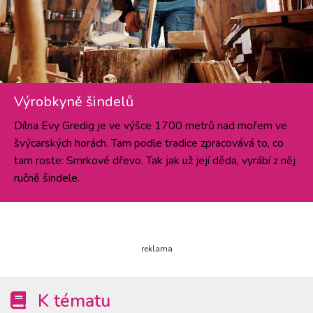
Výrobkyně šindelů
Dílna Evy Gredig je ve výšce 1700 metrů nad mořem ve
švýcarských horách. Tam podle tradice zpracovává to, co
tam roste: Smrkové dřevo. Tak jak už její děda, vyrábí z něj
ručně šindele.
reklama
K tématu