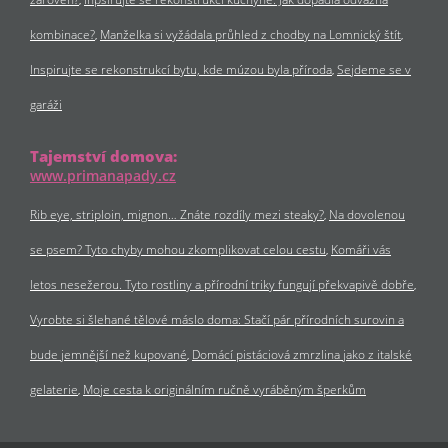
kombinace?
Manželka si vyžádala průhled z chodby na Lomnický štít
Inspirujte se rekonstrukcí bytu, kde múzou byla příroda
Sejdeme se v
garáži
Tajemství domova:
www.primanapady.cz
Rib eye, striploin, mignon… Znáte rozdíly mezi steaky?
Na dovolenou
se psem? Tyto chyby mohou zkomplikovat celou cestu
Komáři vás
letos nesežerou. Tyto rostliny a přírodní triky fungují překvapivě dobře
Vyrobte si šlehané tělové máslo doma: Stačí pár přírodních surovin a
bude jemnější než kupované
Domácí pistáciová zmrzlina jako z italské
gelaterie
Moje cesta k originálním ručně vyráběným šperkům