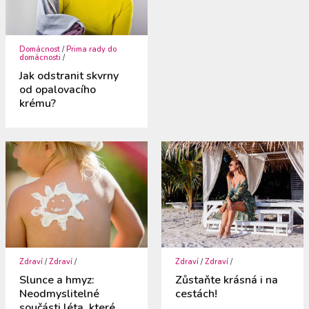
Domácnost
/
Prima rady do
domácnosti
/
Jak odstranit skvrny
od opalovacího
krému?
Zdraví
/
Zdraví
/
Zdraví
/
Zdraví
/
Slunce a hmyz:
Zůstaňte krásná i na
Neodmyslitelné
cestách!
součásti léta, které