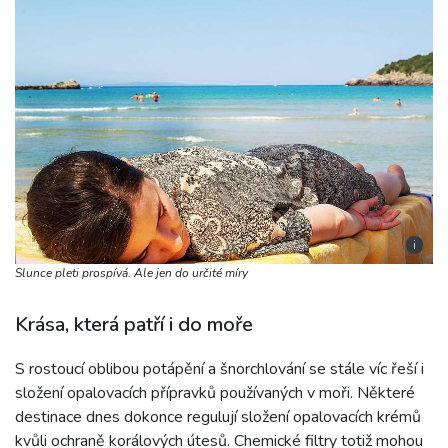
i
Slunce pleti prospívá. Ale jen do určité míry
Krása, která patří i do moře
S rostoucí oblibou potápění a šnorchlování se stále víc řeší i
složení opalovacích přípravků používaných v moři. Některé
destinace dnes dokonce regulují složení opalovacích krémů
kvůli ochraně korálových útesů. Chemické filtry totiž mohou