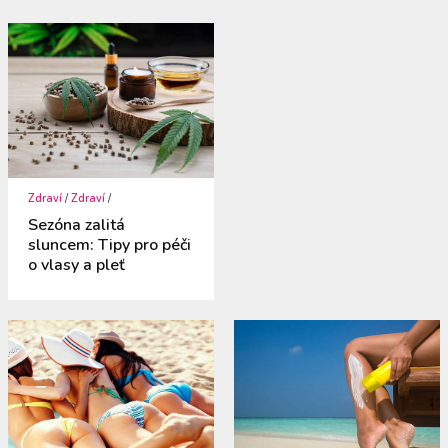
Zdraví
/
Zdraví
/
Sezóna zalitá
sluncem: Tipy pro péči
o vlasy a pleť