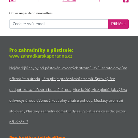
Odběr nápaditého newsletteru
Přihlásit
Pro zahradníky a pěstitele:
www.zahradkarskaporadna.cz
Nejčastější chyby při pěstování ovocných stromů: Kvůli těmto omylům
přicházíte o úrodu
Léto přeje prořezávání stromů. Správný řez
podpoří zdraví dřevin i bohatší úrodu
Více květů, více plodů: Jak výživa
ovlivňuje úrodu?
Voňavý kout plný chuti a pohody
Muškáty pro letní
stolování
Plastový zahradní domek: Kdy se vyplatí a na co si dát pozor
při výběru?
Pro kutily a jejich dílny: