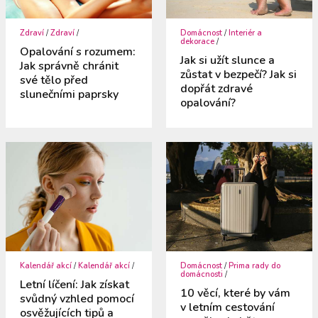
Zdraví
/
Zdraví
/
Domácnost
/
Interiér a
dekorace
/
Opalování s rozumem:
Jak si užít slunce a
Jak správně chránit
zůstat v bezpečí? Jak si
své tělo před
dopřát zdravé
slunečními paprsky
opalování?
Kalendář akcí
/
Kalendář akcí
/
Domácnost
/
Prima rady do
domácnosti
/
Letní líčení: Jak získat
10 věcí, které by vám
svůdný vzhled pomocí
v letním cestování
osvěžujících tipů a