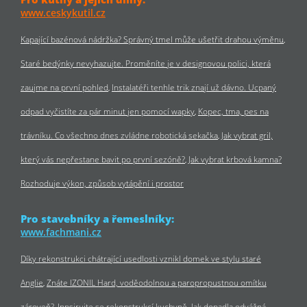
www.ceskykutil.cz
Kapající bazénová nádržka? Správný tmel může ušetřit drahou výměnu
Staré bedýnky nevyhazujte. Proměníte je v designovou polici, která
zaujme na první pohled
Instalatéři tenhle trik znají už dávno. Ucpaný
odpad vyčistíte za pár minut jen pomocí wapky
Kopec, tma, pes na
trávníku. Co všechno dnes zvládne robotická sekačka
Jak vybrat gril,
který vás nepřestane bavit po první sezóně?
Jak vybrat krbová kamna?
Rozhoduje výkon, způsob vytápění i prostor
Pro stavebníky a řemeslníky:
www.fachmani.cz
Díky rekonstrukci chátrající usedlosti vznikl domek ve stylu staré
Anglie
Znáte IZONIL Hard, voděodolnou a paropropustnou omítku
zároveň?
Inpsirujte se rekonstrukcí kuchyně. Jak dopadla odvážná