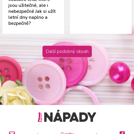
jsou užitečné, ale i
nebezpečné Jak si užít
letní dny naplno a
bezpečně?
Další podobný obsah
O webu
|
|