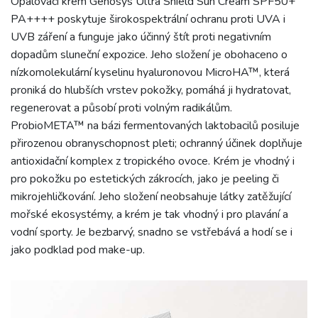
Opalovací krém Genosys Ultra Shield Sun Cream SPF50+
PA++++ poskytuje širokospektrální ochranu proti UVA i
UVB záření a funguje jako účinný štít proti negativním
dopadům sluneční expozice. Jeho složení je obohaceno o
nízkomolekulární kyselinu hyaluronovou MicroHA™, která
proniká do hlubších vrstev pokožky, pomáhá ji hydratovat,
regenerovat a působí proti volným radikálům.
ProbioMETA™ na bázi fermentovaných laktobacilů posiluje
přirozenou obranyschopnost pleti; ochranný účinek doplňuje
antioxidační komplex z tropického ovoce. Krém je vhodný i
pro pokožku po estetických zákrocích, jako je peeling či
mikrojehličkování. Jeho složení neobsahuje látky zatěžující
mořské ekosystémy, a krém je tak vhodný i pro plavání a
vodní sporty. Je bezbarvý, snadno se vstřebává a hodí se i
jako podklad pod make-up.