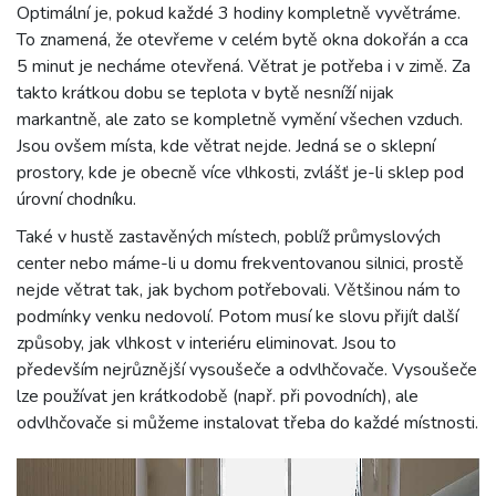
Optimální je, pokud každé 3 hodiny kompletně vyvětráme.
To znamená, že otevřeme v celém bytě okna dokořán a cca
5 minut je necháme otevřená. Větrat je potřeba i v zimě. Za
takto krátkou dobu se teplota v bytě nesníží nijak
markantně, ale zato se kompletně vymění všechen vzduch.
Jsou ovšem místa, kde větrat nejde. Jedná se o sklepní
prostory, kde je obecně více vlhkosti, zvlášť je-li sklep pod
úrovní chodníku.
Také v hustě zastavěných místech, poblíž průmyslových
center nebo máme-li u domu frekventovanou silnici, prostě
nejde větrat tak, jak bychom potřebovali. Většinou nám to
podmínky venku nedovolí. Potom musí ke slovu přijít další
způsoby, jak vlhkost v interiéru eliminovat. Jsou to
především nejrůznější vysoušeče a odvlhčovače. Vysoušeče
lze používat jen krátkodobě (např. při povodních), ale
odvlhčovače si můžeme instalovat třeba do každé místnosti.