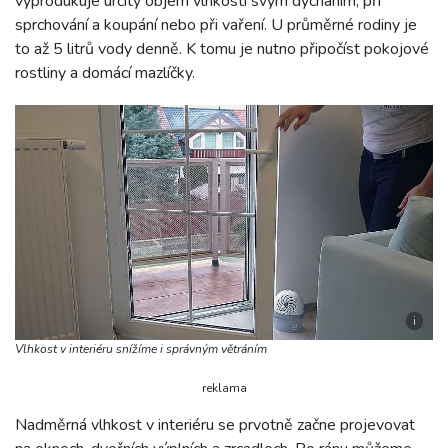
vyprodukuje určitý objem vlhkosti svým dýcháním, při
sprchování a koupání nebo při vaření. U průměrné rodiny je
to až 5 litrů vody denně. K tomu je nutno připočíst pokojové
rostliny a domácí mazlíčky.
i
Vlhkost v interiéru snížíme i správným větráním
reklama
Nadměrná vlhkost v interiéru se prvotně začne projevovat