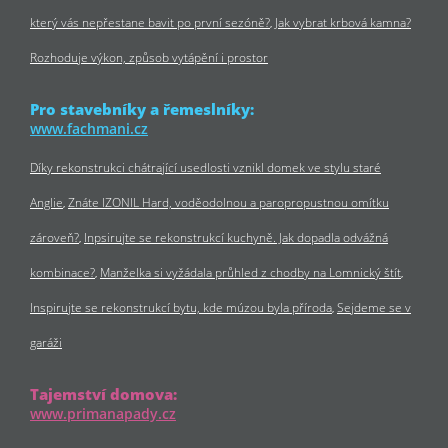
který vás nepřestane bavit po první sezóně?
Jak vybrat krbová kamna?
Rozhoduje výkon, způsob vytápění i prostor
Pro stavebníky a řemeslníky:
www.fachmani.cz
Díky rekonstrukci chátrající usedlosti vznikl domek ve stylu staré
Anglie
Znáte IZONIL Hard, voděodolnou a paropropustnou omítku
zároveň?
Inpsirujte se rekonstrukcí kuchyně. Jak dopadla odvážná
kombinace?
Manželka si vyžádala průhled z chodby na Lomnický štít
Inspirujte se rekonstrukcí bytu, kde múzou byla příroda
Sejdeme se v
garáži
Tajemství domova:
www.primanapady.cz