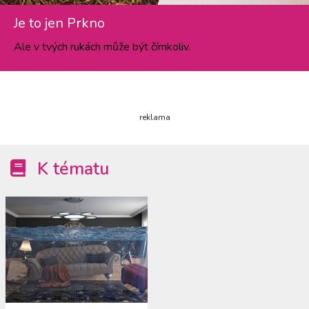
Je to jen Prkno
Ale v tvých rukách může být čímkoliv.
reklama
K tématu