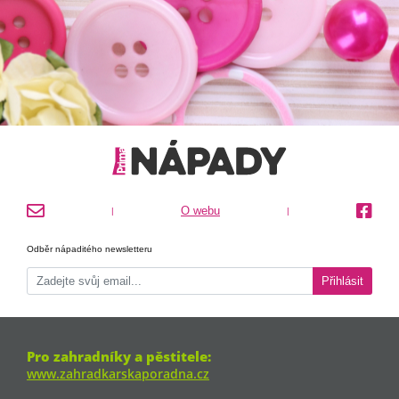
O webu
|
|
Odběr nápaditého newsletteru
Přihlásit
Pro zahradníky a pěstitele:
www.zahradkarskaporadna.cz