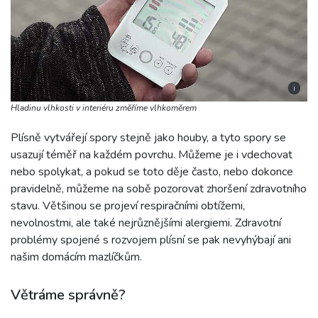
i
Hladinu vlhkosti v interiéru změříme vlhkoměrem
Plísně vytvářejí spory stejně jako houby, a tyto spory se
usazují téměř na každém povrchu. Můžeme je i vdechovat
nebo spolykat, a pokud se toto děje často, nebo dokonce
pravidelně, můžeme na sobě pozorovat zhoršení zdravotního
stavu. Většinou se projeví respiračními obtížemi,
nevolnostmi, ale také nejrůznějšími alergiemi. Zdravotní
problémy spojené s rozvojem plísní se pak nevyhýbají ani
našim domácím mazlíčkům.
Větráme správně?