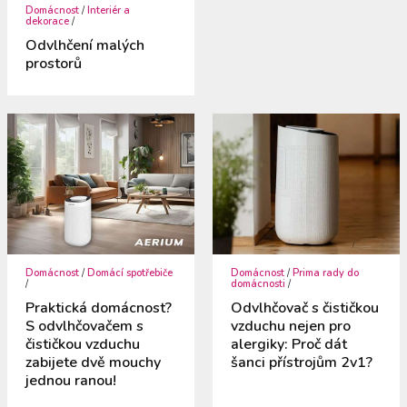
Domácnost
/
Interiér a
dekorace
/
Odvlhčení malých
prostorů
Domácnost
/
Domácí spotřebiče
Domácnost
/
Prima rady do
/
domácnosti
/
Praktická domácnost?
Odvlhčovač s čističkou
S odvlhčovačem s
vzduchu nejen pro
čističkou vzduchu
alergiky: Proč dát
zabijete dvě mouchy
šanci přístrojům 2v1?
jednou ranou!