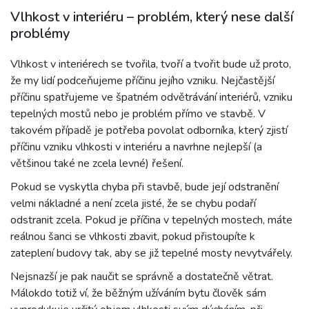
Vlhkost v interiéru – problém, který nese další
problémy
Vlhkost v interiérech se tvořila, tvoří a tvořit bude už proto,
že my lidí podceňujeme příčinu jejího vzniku. Nejčastější
příčinu spatřujeme ve špatném odvětrávání interiérů, vzniku
tepelných mostů nebo je problém přímo ve stavbě. V
takovém případě je potřeba povolat odborníka, který zjistí
příčinu vzniku vlhkosti v interiéru a navrhne nejlepší (a
většinou také ne zcela levné) řešení.
Pokud se vyskytla chyba při stavbě, bude její odstranění
velmi nákladné a není zcela jisté, že se chybu podaří
odstranit zcela. Pokud je příčina v tepelných mostech, máte
reálnou šanci se vlhkosti zbavit, pokud přistoupíte k
zateplení budovy tak, aby se již tepelné mosty nevytvářely.
Nejsnazší je pak naučit se správně a dostatečně větrat.
Málokdo totiž ví, že běžným užíváním bytu člověk sám