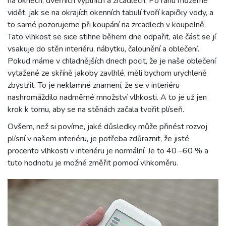
na oknech, dveřních výplních a zrcadlech. Po ránu můžeme
vidět, jak se na okrajích okenních tabulí tvoří kapičky vody, a
to samé pozorujeme při koupání na zrcadlech v koupelně.
Tato vlhkost se sice stihne během dne odpařit, ale část se jí
vsakuje do stěn interiéru, nábytku, čalounění a oblečení.
Pokud máme v chladnějších dnech pocit, že je naše oblečení
vytažené ze skříně jakoby zavlhlé, měli bychom urychleně
zbystřit. To je neklamné znamení, že se v interiéru
nashromáždilo nadměrné množství vlhkosti. A to je už jen
krok k tomu, aby se na stěnách začala tvořit plíseň.
Ovšem, než si povíme, jaké důsledky může přinést rozvoj
plísní v našem interiéru, je potřeba zdůraznit, že jisté
procento vlhkosti v interiéru je normální. Je to 40 –60 % a
tuto hodnotu je možné změřit pomocí vlhkoměru.