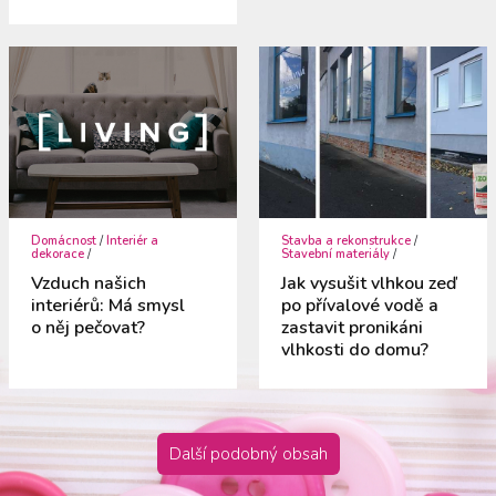
Domácnost
/
Interiér a
Stavba a rekonstrukce
/
dekorace
/
Stavební materiály
/
Vzduch našich
Jak vysušit vlhkou zeď
interiérů: Má smysl
po přívalové vodě a
o něj pečovat?
zastavit pronikáni
vlhkosti do domu?
Další podobný obsah