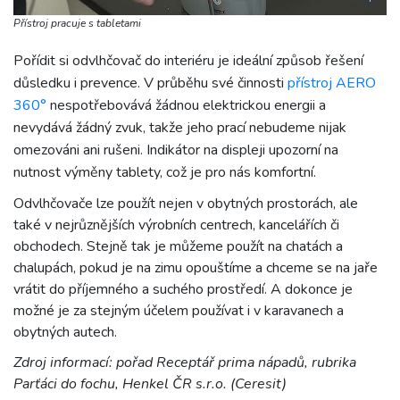
Přístroj pracuje s tabletami
Pořídit si odvlhčovač do interiéru je ideální způsob řešení
důsledku i prevence. V průběhu své činnosti
přístroj AERO
360°
nespotřebovává žádnou elektrickou energii a
nevydává žádný zvuk, takže jeho prací nebudeme nijak
omezováni ani rušeni. Indikátor na displeji upozorní na
nutnost výměny tablety, což je pro nás komfortní.
Odvlhčovače lze použít nejen v obytných prostorách, ale
také v nejrůznějších výrobních centrech, kancelářích či
obchodech. Stejně tak je můžeme použít na chatách a
chalupách, pokud je na zimu opouštíme a chceme se na jaře
vrátit do příjemného a suchého prostředí. A dokonce je
možné je za stejným účelem používat i v karavanech a
obytných autech.
Zdroj informací: pořad Receptář prima nápadů, rubrika
Parťáci do fochu, Henkel ČR s.r.o. (Ceresit)