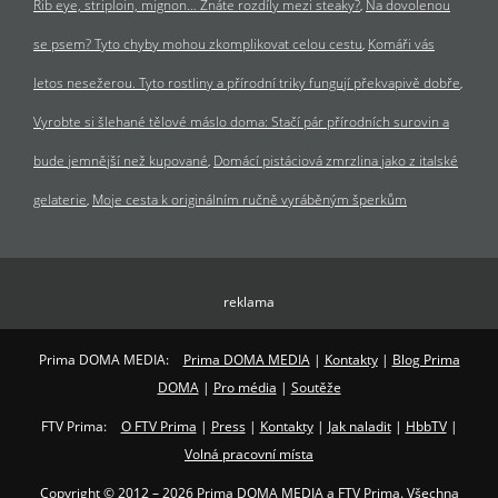
Rib eye, striploin, mignon… Znáte rozdíly mezi steaky?
Na dovolenou
se psem? Tyto chyby mohou zkomplikovat celou cestu
Komáři vás
letos nesežerou. Tyto rostliny a přírodní triky fungují překvapivě dobře
Vyrobte si šlehané tělové máslo doma: Stačí pár přírodních surovin a
bude jemnější než kupované
Domácí pistáciová zmrzlina jako z italské
gelaterie
Moje cesta k originálním ručně vyráběným šperkům
reklama
Prima DOMA MEDIA:
Prima DOMA MEDIA
|
Kontakty
|
Blog Prima
DOMA
|
Pro média
|
Soutěže
FTV Prima:
O FTV Prima
|
Press
|
Kontakty
|
Jak naladit
|
HbbTV
|
Volná pracovní místa
Copyright © 2012 – 2026 Prima DOMA MEDIA a FTV Prima. Všechna