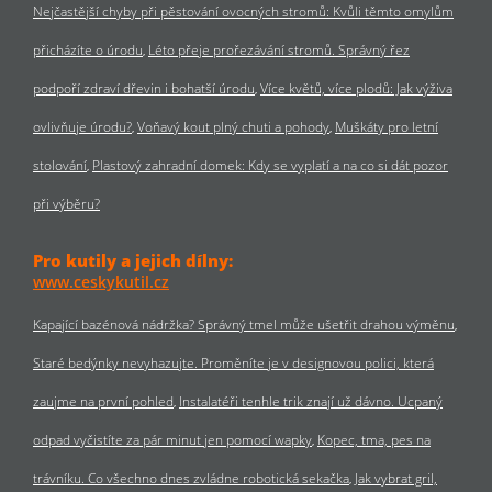
Nejčastější chyby při pěstování ovocných stromů: Kvůli těmto omylům
přicházíte o úrodu
Léto přeje prořezávání stromů. Správný řez
podpoří zdraví dřevin i bohatší úrodu
Více květů, více plodů: Jak výživa
ovlivňuje úrodu?
Voňavý kout plný chuti a pohody
Muškáty pro letní
stolování
Plastový zahradní domek: Kdy se vyplatí a na co si dát pozor
při výběru?
Pro kutily a jejich dílny:
www.ceskykutil.cz
Kapající bazénová nádržka? Správný tmel může ušetřit drahou výměnu
Staré bedýnky nevyhazujte. Proměníte je v designovou polici, která
zaujme na první pohled
Instalatéři tenhle trik znají už dávno. Ucpaný
odpad vyčistíte za pár minut jen pomocí wapky
Kopec, tma, pes na
trávníku. Co všechno dnes zvládne robotická sekačka
Jak vybrat gril,