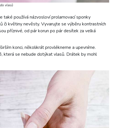
 do vlasů
e také používá názvosloví prolamovací sponky
tů či květiny nevěsty. Vyvarujte se výběru kontrastních
sou příznivé, od pár korun po pár desítek za velká
širším konci, několikrát provlékneme a upevníme.
ě, která se nebude dotýkat vlasů. Drátek by mohl