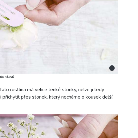
i
 do vlasů
ato rostlina má velice tenké stonky, nelze ji tedy
i přichytit přes stonek, který necháme o kousek delší,