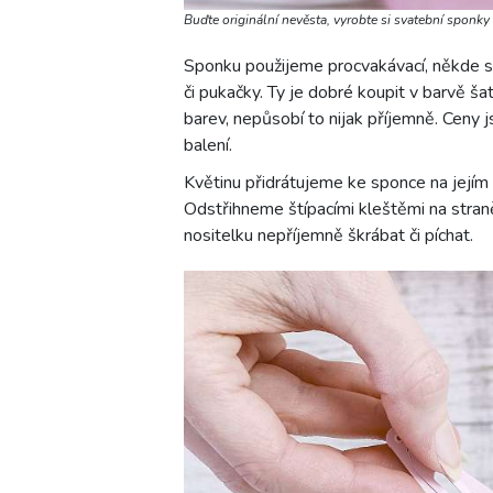
Buďte originální nevěsta, vyrobte si svatební sponky
Sponku použijeme procvakávací, někde s
či pukačky. Ty je dobré koupit v barvě ša
barev, nepůsobí to nijak příjemně. Ceny j
balení.
Květinu přidrátujeme ke sponce na jejím 
Odstřihneme štípacími kleštěmi na stran
nositelku nepříjemně škrábat či píchat.