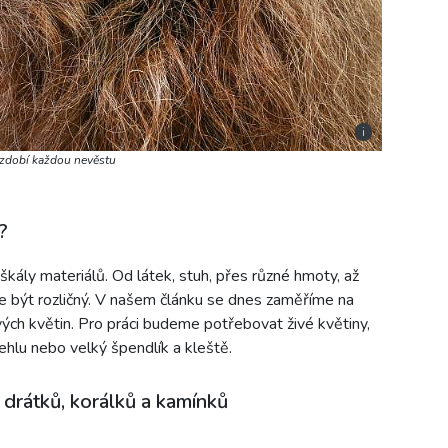
i
ozdobí každou nevěstu
?
kály materiálů. Od látek, stuh, přes různé hmoty, až
e být rozličný. V našem článku se dnes zaměříme na
ých květin. Pro práci budeme potřebovat živé květiny,
jehlu nebo velký špendlík a kleště.
z drátků, korálků a kamínků