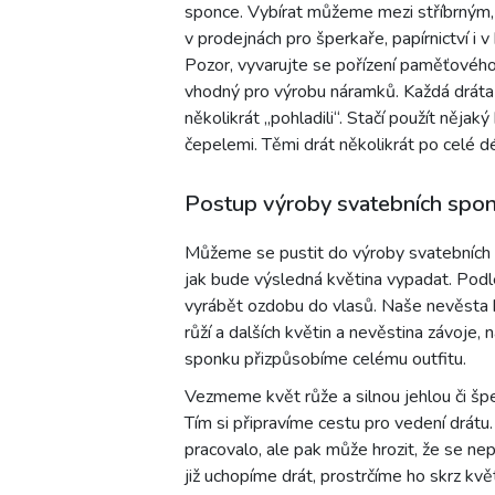
sponce. Vybírat můžeme mezi stříbrným,
v prodejnách pro šperkaře, papírnictví i
Pozor, vyvarujte se pořízení paměťového 
vhodný pro výrobu náramků. Každá drátař
několikrát „pohladili“. Stačí použít nějak
čepelemi. Těmi drát několikrát po celé 
Postup výroby svatebních spo
Můžeme se pustit do výroby svatebních 
jak bude výsledná květina vypadat. Podl
vyrábět ozdobu do vlasů. Naše nevěsta b
růží a dalších květin a nevěstina závoje,
sponku přizpůsobíme celému outfitu.
Vezmeme květ růže a silnou jehlou či špe
Tím si připravíme cestu pro vedení drátu
pracovalo, ale pak může hrozit, že se ne
již uchopíme drát, prostrčíme ho skrz kv