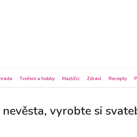
hrada
Tvoření a hobby
Mazlíčci
Zdraví
Recepty
P
 nevěsta, vyrobte si svat