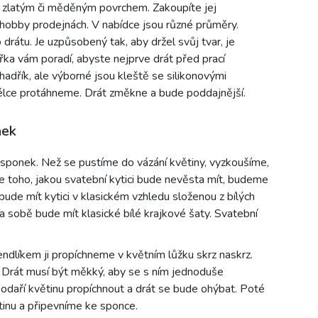
 zlatým či měděným povrchem. Zakoupíte jej
 v hobby prodejnách. V nabídce jsou různé průměry.
drátu. Je uzpůsobený tak, aby držel svůj tvar, je
ka vám poradí, abyste nejprve drát před prací
ý hadřík, ale výborné jsou kleště se silikonovými
délce protáhneme. Drát změkne a bude poddajnější.
nek
sponek. Než se pustíme do vázání květiny, vyzkoušíme,
e toho, jakou svatební kytici bude nevěsta mít, budeme
ude mít kytici v klasickém vzhledu složenou z bílých
 na sobě bude mít klasické bílé krajkové šaty. Svatební
ndlíkem ji propíchneme v květním lůžku skrz naskrz.
. Drát musí být měkký, aby se s ním jednoduše
podaří květinu propíchnout a drát se bude ohýbat. Poté
ětinu a připevníme ke sponce.