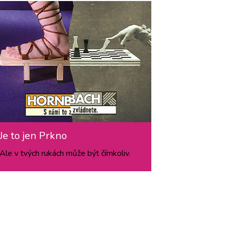
Je to jen Prkno
Ale v tvých rukách může být čímkoliv.