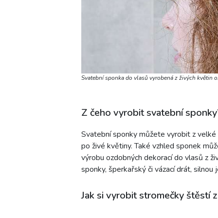
Svatební sponka do vlasů vyrobená z živých květin 
Z čeho vyrobit svatební sponky
Svatební sponky můžete vyrobit z velké š
po živé květiny. Také vzhled sponek můž
výrobu ozdobných dekorací do vlasů z živ
sponky, šperkařský či vázací drát, silnou 
Jak si vyrobit stromečky štěstí 