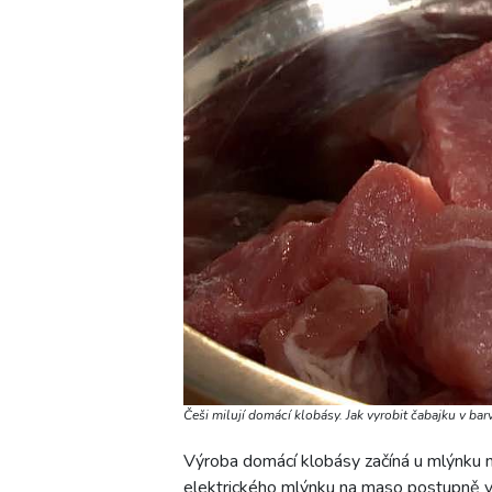
Češi milují domácí klobásy. Jak vyrobit čabajku v bar
Výroba domácí klobásy začíná u mlýnku 
elektrického mlýnku na maso postupně 