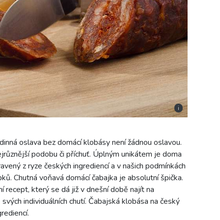
i
inná oslava bez domácí klobásy není žádnou oslavou.
ejrůznější podobu či příchuť. Úplným unikátem je doma
avený z ryze českých ingrediencí a v našich podmínkách
ků. Chutná voňavá domácí čabajka je absolutní špička.
dní recept, který se dá již v dnešní době najít na
e svých individuálních chutí. Čabajská klobása na český
rediencí.