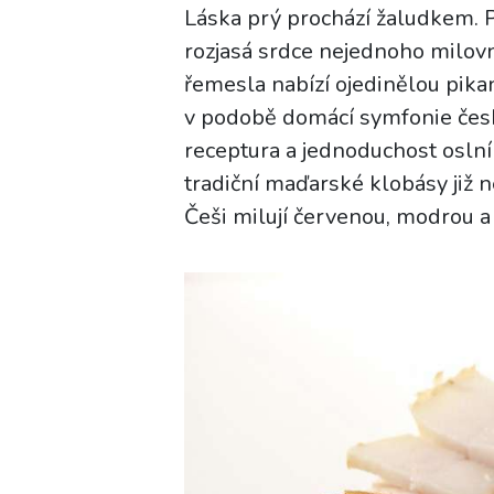
Láska prý prochází žaludkem.
rozjasá srdce nejednoho milov
řemesla nabízí ojedinělou pika
v podobě domácí symfonie čes
receptura a jednoduchost oslní
tradiční maďarské klobásy již n
Češi milují červenou, modrou a 