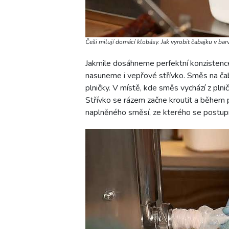
Češi milují domácí klobásy. Jak vyrobit čabajku v bar
Jakmile dosáhneme perfektní konzistenc
nasuneme i vepřové střívko. Směs na ča
plničky. V místě, kde směs vychází z plni
Střívko se rázem začne kroutit a během
naplněného směsí, ze kterého se postup