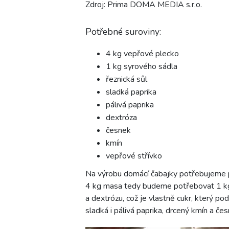
Zdroj: Prima DOMA MEDIA s.r.o.
Potřebné suroviny:
4 kg vepřové plecko
1 kg syrového sádla
řeznická sůl
sladká paprika
pálivá paprika
dextróza
česnek
kmín
vepřové střívko
Na výrobu domácí čabajky potřebujeme 
4 kg masa tedy budeme potřebovat 1 kg
a dextrózu, což je vlastně cukr, který po
sladká i pálivá paprika, drcený kmín a čes