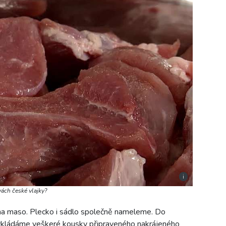
i
vách české vlajky?
na maso. Plecko i sádlo společně nameleme. Do
vkládáme veškeré kousky připraveného nakrájeného