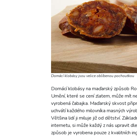
Domácí klobásy jsou velice oblíbenou pochoutkou
Domácí klobásy na maďarský způsob Rod
Umění, které se cení zlatem, může mít n
vyrobená čabajka. Maďarský skvost připr
uchvátí každého milovníka masných výrob
Většina lidí ji miluje již od dětství. Zákla
internetu, si může každý z nás upravit dl
způsob je vyrobena pouze z kvalitních ing