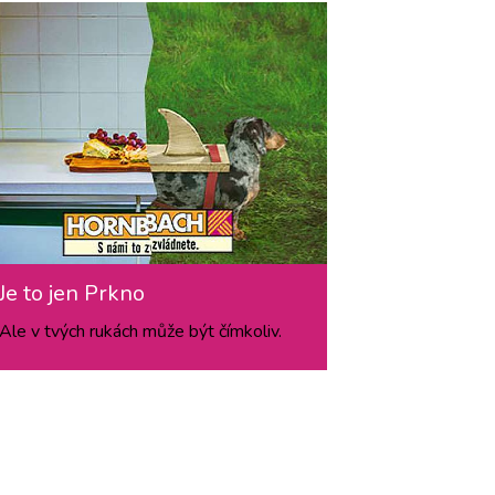
Je to jen Prkno
Ale v tvých rukách může být čímkoliv.