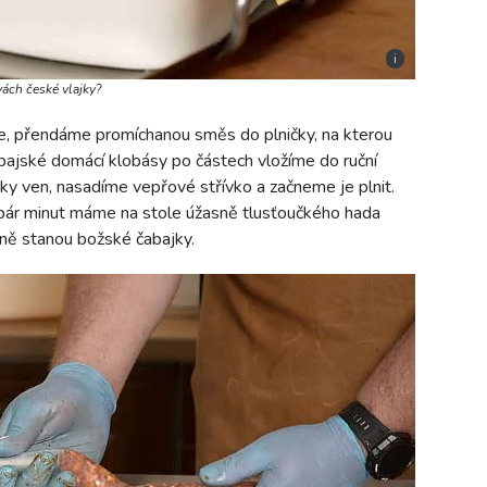
i
vách české vlajky?
e, přendáme promíchanou směs do plničky, na kterou
bajské domácí klobásy po částech vložíme do ruční
čky ven, nasadíme vepřové střívko a začneme je plnit.
 pár minut máme na stole úžasně tlusťoučkého hada
ně stanou božské čabajky.