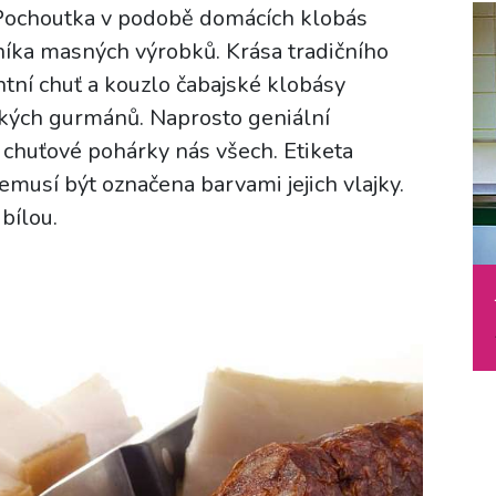
 Pochoutka v podobě domácích klobás
níka masných výrobků. Krása tradičního
ntní chuť a kouzlo čabajské klobásy
kých gurmánů. Naprosto geniální
 chuťové pohárky nás všech. Etiketa
emusí být označena barvami jejich vlajky.
bílou.