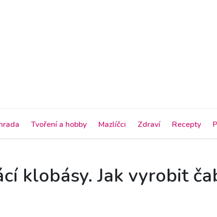
hrada
Tvoření a hobby
Mazlíčci
Zdraví
Recepty
P
cí klobásy. Jak vyrobit č