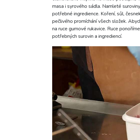
masa i syrového sádla. Namleté surovin
potřebné ingredience. Koření, sůl, česn
pečlivého promíchání všech složek. Abyc
na ruce gumové rukavice. Ruce ponoříme
potřebných surovin a ingrediencí.