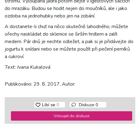
stromu. Vyloupaná jádra potom dejte v igelitových sáčcích
do mrazáku. Budou se hodit nejen do moučníků, ale i jako
ozdoba na jednohubky nebo jen na zobání.
A dostanete-li chuť na něco skutečně lahodného, můžete
ořechy naskládat do sklenice se širším hrdlem a zalít
medem. Pár dnů je nechte odležet, a pak si je přidávejte do
jogurtu k snídani nebo se můžete použít při pečení perníků
a cukroví.
Text: Ivana Kukalová
Publikováno: 29. 8. 2017, Autor:
Diskuze
0
Vstoupit do diskuze