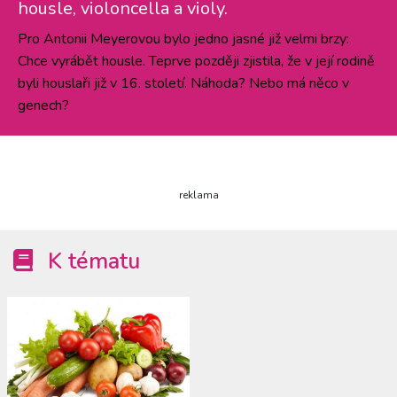
housle, violoncella a violy.
Pro Antonii Meyerovou bylo jedno jasné již velmi brzy:
Chce vyrábět housle. Teprve později zjistila, že v její rodině
byli houslaři již v 16. století. Náhoda? Nebo má něco v
genech?
reklama
K tématu