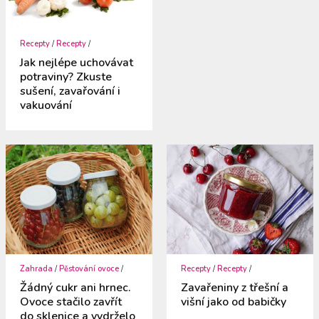
Recepty
/
Recepty
/
Jak nejlépe uchovávat
potraviny? Zkuste
sušení, zavařování i
vakuování
Zahrada
/
Pěstování ovoce
/
Recepty
/
Recepty
/
Žádný cukr ani hrnec.
Zavařeniny z třešní a
Ovoce stačilo zavřít
višní jako od babičky
do sklenice a vydrželo