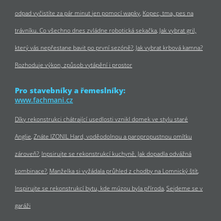
odpad vyčistíte za pár minut jen pomocí wapky
Kopec, tma, pes na
trávníku. Co všechno dnes zvládne robotická sekačka
Jak vybrat gril,
který vás nepřestane bavit po první sezóně?
Jak vybrat krbová kamna?
Rozhoduje výkon, způsob vytápění i prostor
Pro stavebníky a řemeslníky:
www.fachmani.cz
Díky rekonstrukci chátrající usedlosti vznikl domek ve stylu staré
Anglie
Znáte IZONIL Hard, voděodolnou a paropropustnou omítku
zároveň?
Inpsirujte se rekonstrukcí kuchyně. Jak dopadla odvážná
kombinace?
Manželka si vyžádala průhled z chodby na Lomnický štít
Inspirujte se rekonstrukcí bytu, kde múzou byla příroda
Sejdeme se v
garáži