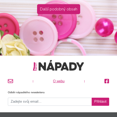
Další podobný obsah
O webu
|
|
Odběr nápaditého newsletteru
Přihlásit