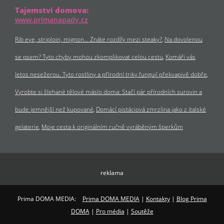
Tajemství domova:
www.primanapady.cz
Rib eye, striploin, mignon… Znáte rozdíly mezi steaky?
Na dovolenou
se psem? Tyto chyby mohou zkomplikovat celou cestu
Komáři vás
letos nesežerou. Tyto rostliny a přírodní triky fungují překvapivě dobře
Vyrobte si šlehané tělové máslo doma: Stačí pár přírodních surovin a
bude jemnější než kupované
Domácí pistáciová zmrzlina jako z italské
gelaterie
Moje cesta k originálním ručně vyráběným šperkům
reklama
Prima DOMA MEDIA:
Prima DOMA MEDIA
|
Kontakty
|
Blog Prima
DOMA
|
Pro média
|
Soutěže