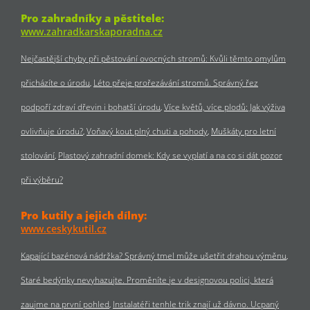
Pro zahradníky a pěstitele:
www.zahradkarskaporadna.cz
Nejčastější chyby při pěstování ovocných stromů: Kvůli těmto omylům
přicházíte o úrodu
Léto přeje prořezávání stromů. Správný řez
podpoří zdraví dřevin i bohatší úrodu
Více květů, více plodů: Jak výživa
ovlivňuje úrodu?
Voňavý kout plný chuti a pohody
Muškáty pro letní
stolování
Plastový zahradní domek: Kdy se vyplatí a na co si dát pozor
při výběru?
Pro kutily a jejich dílny:
www.ceskykutil.cz
Kapající bazénová nádržka? Správný tmel může ušetřit drahou výměnu
Staré bedýnky nevyhazujte. Proměníte je v designovou polici, která
zaujme na první pohled
Instalatéři tenhle trik znají už dávno. Ucpaný