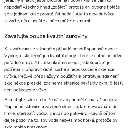
jeřabiny a navíc ještě chodíte na houby? Asi se vám to
nepodaří všechno hned „zdělat“, protože ani ovocné koláče
se v jednom kuse prostě jíst nedají. Ale to nevadí. Něco
zavařte, něco usušte a něco můžete zmrazit.
Zavařujte pouze kvalitní suroviny
K zavařování se v žádném případě nehodí spadané ovoce.
Vybírejte skutečně jen kvalitní plody, které je nutné nejdříve
pořádně omýt. Ať zní konkrétní recept jakkoli, určitě je
potřeba si připravit čisté, suché a nepoškozené sklenice
i víčka. Pečlivě před každým použitím zkontroluje, zda není
sklo někde prasklé, zda nemá sklenice nakřáplý okraj či jestli
není poškozené víčko.
Pamatujte také na to, že nálev by neměl sahat až po okraj.
Naplněné sklenice a zavřené sklenice, které vyrovnáte do
hrnce, stačí zalít vodou zhruba do poloviny. Hlavně přitom
dejte pozor na to, aby voda nebyla moc horká, protože by
sklo mohlo prasknout.