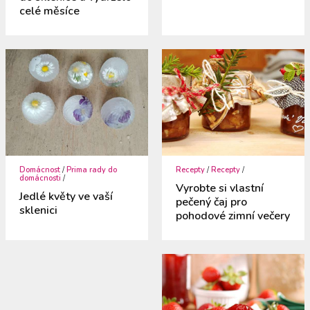
celé měsíce
Domácnost
/
Prima rady do
Recepty
/
Recepty
/
domácnosti
/
Vyrobte si vlastní
Jedlé květy ve vaší
pečený čaj pro
sklenici
pohodové zimní večery