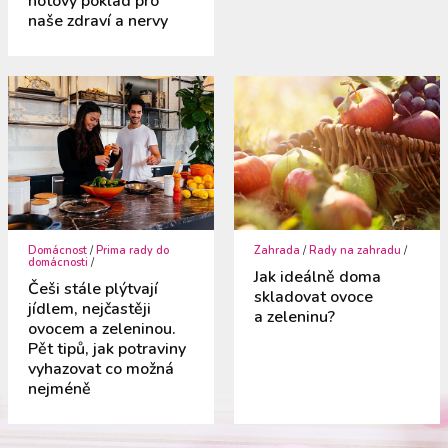
hotový poklad pro
naše zdraví a nervy
Domácnost
/
Prima rady do
Zahrada
/
Rady na zahradu
/
domácnosti
/
Jak ideálně doma
Češi stále plýtvají
skladovat ovoce
jídlem, nejčastěji
a zeleninu?
ovocem a zeleninou.
Pět tipů, jak potraviny
vyhazovat co možná
nejméně