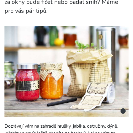
za okny bude fičet nebo padat sníh? Máme
pro vás pár tipů.
i
Dozrávají vám na zahradě hrušky, jablka, ostružiny, dýně,