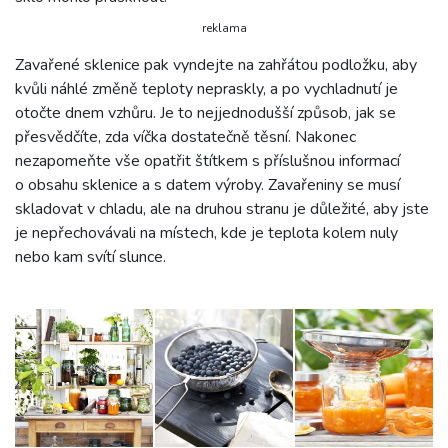
reklama
Zavařené sklenice pak vyndejte na zahřátou podložku, aby
kvůli náhlé změně teploty nepraskly, a po vychladnutí je
otočte dnem vzhůru. Je to nejjednodušší způsob, jak se
přesvědčíte, zda víčka dostatečně těsní. Nakonec
nezapomeňte vše opatřit štítkem s příslušnou informací
o obsahu sklenice a s datem výroby. Zavařeniny se musí
skladovat v chladu, ale na druhou stranu je důležité, aby jste
je nepřechovávali na místech, kde je teplota kolem nuly
nebo kam svítí slunce.