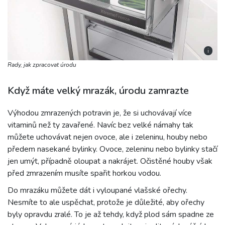
i
Rady, jak zpracovat úrodu
Když máte velký mrazák, úrodu zamrazte
Výhodou zmrazených potravin je, že si uchovávají více
vitaminů než ty zavařené. Navíc bez velké námahy tak
můžete uchovávat nejen ovoce, ale i zeleninu, houby nebo
předem nasekané bylinky. Ovoce, zeleninu nebo bylinky stačí
jen umýt, případně oloupat a nakrájet. Očistěné houby však
před zmrazením musíte spařit horkou vodou.
Do mrazáku můžete dát i vyloupané vlašské ořechy.
Nesmíte to ale uspěchat, protože je důležité, aby ořechy
byly opravdu zralé. To je až tehdy, když plod sám spadne ze