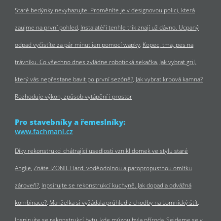
Staré bedýnky nevyhazujte. Proměníte je v designovou polici, která
zaujme na první pohled
Instalatéři tenhle trik znají už dávno. Ucpaný
odpad vyčistíte za pár minut jen pomocí wapky
Kopec, tma, pes na
trávníku. Co všechno dnes zvládne robotická sekačka
Jak vybrat gril,
který vás nepřestane bavit po první sezóně?
Jak vybrat krbová kamna?
Rozhoduje výkon, způsob vytápění i prostor
Pro stavebníky a řemeslníky:
www.fachmani.cz
Díky rekonstrukci chátrající usedlosti vznikl domek ve stylu staré
Anglie
Znáte IZONIL Hard, voděodolnou a paropropustnou omítku
zároveň?
Inpsirujte se rekonstrukcí kuchyně. Jak dopadla odvážná
kombinace?
Manželka si vyžádala průhled z chodby na Lomnický štít
Inspirujte se rekonstrukcí bytu, kde múzou byla příroda
Sejdeme se v