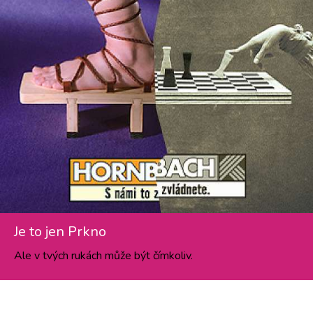
Je to jen Prkno
Ale v tvých rukách může být čímkoliv.