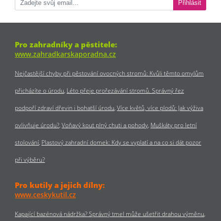
Přihlásit
Pro zahradníky a pěstitele:
www.zahradkarskaporadna.cz
Nejčastější chyby při pěstování ovocných stromů: Kvůli těmto omylům
přicházíte o úrodu
Léto přeje prořezávání stromů. Správný řez
podpoří zdraví dřevin i bohatší úrodu
Více květů, více plodů: Jak výživa
ovlivňuje úrodu?
Voňavý kout plný chuti a pohody
Muškáty pro letní
stolování
Plastový zahradní domek: Kdy se vyplatí a na co si dát pozor
při výběru?
Pro kutily a jejich dílny:
www.ceskykutil.cz
Kapající bazénová nádržka? Správný tmel může ušetřit drahou výměnu