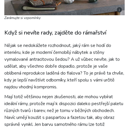
i
Zarámujte si vzpomínky
Když si nevíte rady, zajděte do rámařství
Nějak se nedokážete rozhodnout, jaký rám se hodí do
interiéru, kde je moderní černobílý nábytek a stěny
vymalované antracitovou šedou? A už vůbec nevíte, jak to
udělat, aby všechno dobře dopadlo, protože je vaše
oblíbená reprodukce laděná do fialova? To je právě ta chvíle,
kdy je lepší navštívit odborníky, kteří spolu s vámi určitě
najdou vhodný kompromis.
Mají totiž většinou nejen zkušenosti, ale mohou vybírat
ideální rámy, protože mají k dispozici daleko pestřejší paletu
různých tvarů i barev, než je tomu v běžných obchodech.
Navíc umějí kouzlit s paspartou a fazetou tak, aby obraz
správně vynikl. Jen barvu samotného rámu lze totiž