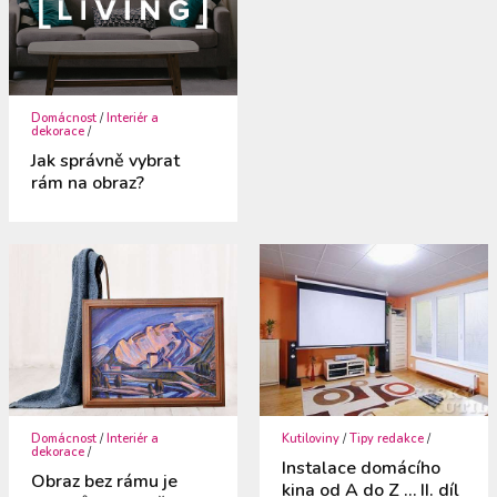
Domácnost
/
Interiér a
dekorace
/
Jak správně vybrat
rám na obraz?
Domácnost
/
Interiér a
Kutiloviny
/
Tipy redakce
/
dekorace
/
Instalace domácího
Obraz bez rámu je
kina od A do Z … II. díl