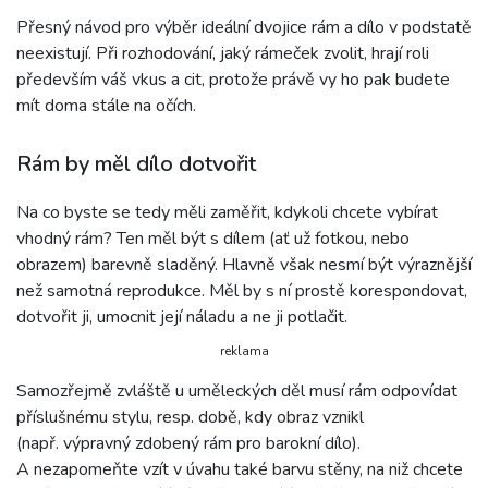
Přesný návod pro výběr ideální dvojice rám a dílo v podstatě
neexistují. Při rozhodování, jaký rámeček zvolit, hrají roli
především váš vkus a cit, protože právě vy ho pak budete
mít doma stále na očích.
Rám by měl dílo dotvořit
Na co byste se tedy měli zaměřit, kdykoli chcete vybírat
vhodný rám? Ten měl být s dílem (ať už fotkou, nebo
obrazem) barevně sladěný. Hlavně však nesmí být výraznější
než samotná reprodukce. Měl by s ní prostě korespondovat,
dotvořit ji, umocnit její náladu a ne ji potlačit.
reklama
Samozřejmě zvláště u uměleckých děl musí rám odpovídat
příslušnému stylu, resp. době, kdy obraz vznikl
(např. výpravný zdobený rám pro barokní dílo).
A nezapomeňte vzít v úvahu také barvu stěny, na niž chcete