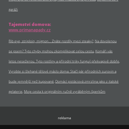
garáži
Tajemství domova:
www.primanapady.cz
Rib eye, striploin, mignon… Znáte rozdíly mezi steaky?
Na dovolenou
se psem? Tyto chyby mohou zkomplikovat celou cestu
Komáři vás
letos nesežerou. Tyto rostliny a přírodní triky fungují překvapivě dobře
Vyrobte si šlehané tělové máslo doma: Stačí pár přírodních surovin a
bude jemnější než kupované
Domácí pistáciová zmrzlina jako z italské
gelaterie
Moje cesta k originálním ručně vyráběným šperkům
reklama