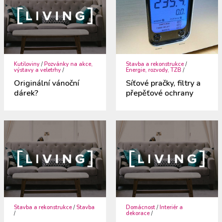
Kutiloviny
/
Pozvánky na akce,
Stavba a rekonstrukce
/
výstavy a veletrhy
/
Energie, rozvody, TZB
/
Originální vánoční
Síťové pračky, filtry a
dárek?
přepěťové ochrany
Stavba a rekonstrukce
/
Stavba
Domácnost
/
Interiér a
/
dekorace
/