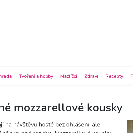
hrada
Tvoření a hobby
Mazlíčci
Zdraví
Recepty
P
né mozzarellové kousky
jí na návštěvu hosté bez ohlášení, ale