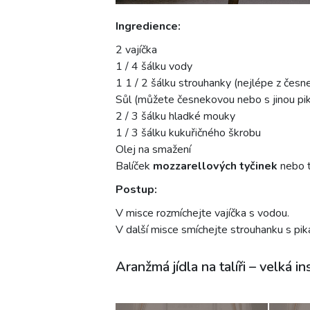
Ingredience:
2 vajíčka
1 / 4 šálku vody
1 1 / 2 šálku strouhanky (nejlépe z čes
Sůl (můžete česnekovou nebo s jinou pika
2 / 3 šálku hladké mouky
1 / 3 šálku kukuřičného škrobu
Olej na smažení
Balíček
mozzarellových
tyčinek
nebo t
Postup:
V misce rozmíchejte vajíčka s vodou.
V další misce smíchejte strouhanku s pik
Aranžmá jídla na talíři – velká in