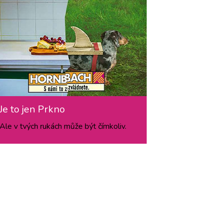
Je to jen Prkno
Ale v tvých rukách může být čímkoliv.