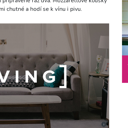
 přípravené raz dva. Mozzarellové kousky
mi chutné a hodí se k vínu i pivu.
i