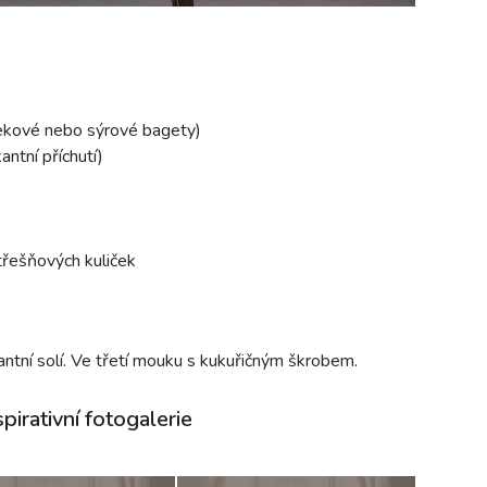
nekové nebo sýrové bagety)
ntní příchutí)
řešňových kuliček
antní solí. Ve třetí mouku s kukuřičným škrobem.
spirativní fotogalerie