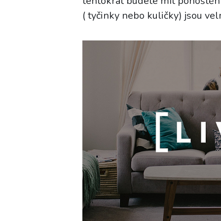
tentokrát budete mít pohoštění
( tyčinky nebo kuličky) jsou vel