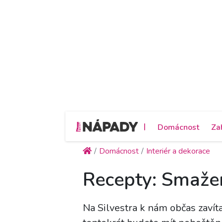
|
Domácnost
Za
Domácnost
Interiér a dekorace
Recepty: Smaže
Na Silvestra k nám občas zavíta