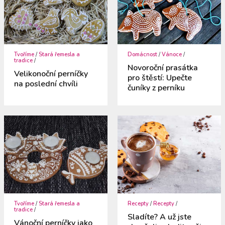
Tvoříme
/
Stará řemesla a
Domácnost
/
Vánoce
/
tradice
/
Novoroční prasátka
Velikonoční perníčky
pro štěstí: Upečte
na poslední chvíli
čuníky z perníku
Tvoříme
/
Stará řemesla a
Recepty
/
Recepty
/
tradice
/
Sladíte? A už jste
Vánoční perníčky jako