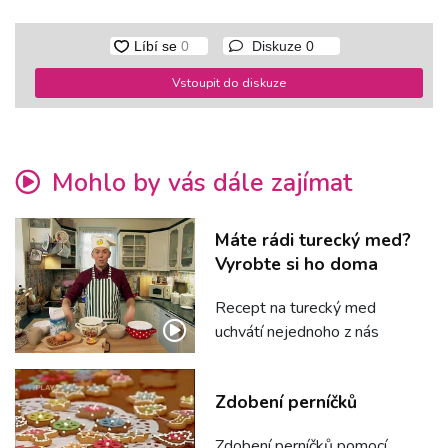
Diskuze
0
Vstoupit do diskuze
Mohlo by vás dále zajímat
Máte rádi turecký med?
Vyrobte si ho doma
Recept na turecký med
uchvátí nejednoho z nás
Zdobení perníčků
Zdobení perníčků pomocí