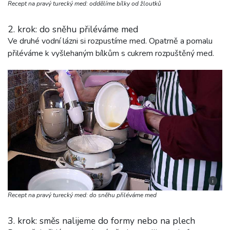
Recept na pravý turecký med: oddělíme bílky od žloutků
2. krok: do sněhu přiléváme med
Ve druhé vodní lázni si rozpustíme med. Opatrně a pomalu
přiléváme k vyšlehaným bílkům s cukrem rozpuštěný med.
i
Recept na pravý turecký med: do sněhu přiléváme med
3. krok: směs nalijeme do formy nebo na plech