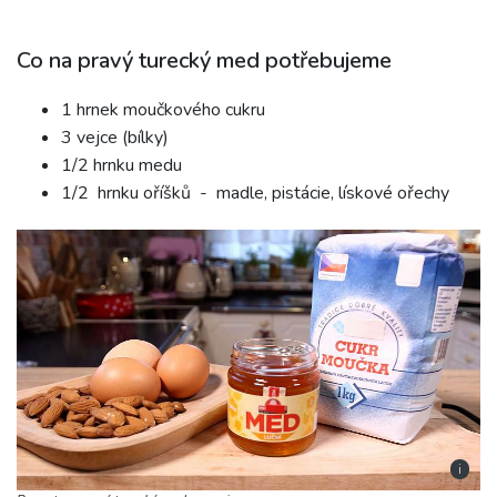
Co na pravý turecký med potřebujeme
1 hrnek moučkového cukru
3 vejce (bílky)
1/2 hrnku medu
1/2 hrnku oříšků - madle, pistácie, lískové ořechy
i