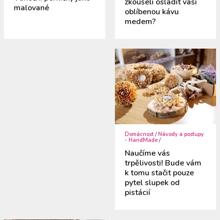
zkoušeli osladit vaši
malované
oblíbenou kávu
medem?
Domácnost
/
Návody a postupy
- HandMade
/
Naučíme vás
trpělivosti! Bude vám
k tomu stačit pouze
pytel slupek od
pistácií