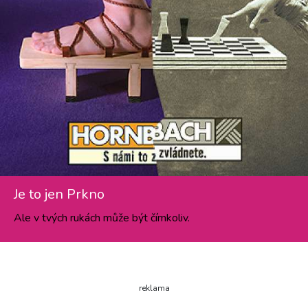
Je to jen Prkno
Ale v tvých rukách může být čímkoliv.
reklama