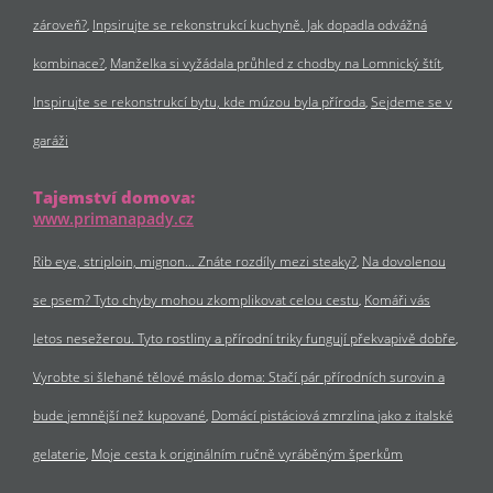
zároveň?
Inpsirujte se rekonstrukcí kuchyně. Jak dopadla odvážná
kombinace?
Manželka si vyžádala průhled z chodby na Lomnický štít
Inspirujte se rekonstrukcí bytu, kde múzou byla příroda
Sejdeme se v
garáži
Tajemství domova:
www.primanapady.cz
Rib eye, striploin, mignon… Znáte rozdíly mezi steaky?
Na dovolenou
se psem? Tyto chyby mohou zkomplikovat celou cestu
Komáři vás
letos nesežerou. Tyto rostliny a přírodní triky fungují překvapivě dobře
Vyrobte si šlehané tělové máslo doma: Stačí pár přírodních surovin a
bude jemnější než kupované
Domácí pistáciová zmrzlina jako z italské
gelaterie
Moje cesta k originálním ručně vyráběným šperkům