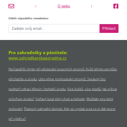
O webu
|
|
Odběr nápaditého newsletteru
Přihlásit
Pro zahradníky a pěstitele:
www.zahradkarskaporadna.cz
Nejčastější chyby při pěstování ovocných stromů: Kvůli těmto omylům
přicházíte o úrodu
Léto přeje prořezávání stromů. Správný řez
podpoří zdraví dřevin i bohatší úrodu
Více květů, více plodů: Jak výživa
ovlivňuje úrodu?
Voňavý kout plný chuti a pohody
Muškáty pro letní
stolování
Plastový zahradní domek: Kdy se vyplatí a na co si dát pozor
při výběru?