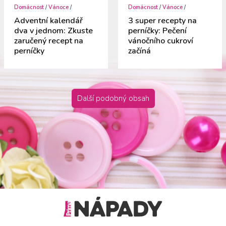
Domácnost
/
Vánoce
/
Domácnost
/
Vánoce
/
Adventní kalendář
3 super recepty na
dva v jednom: Zkuste
perníčky: Pečení
zaručený recept na
vánočního cukroví
perníčky
začíná
Další podobný obsah