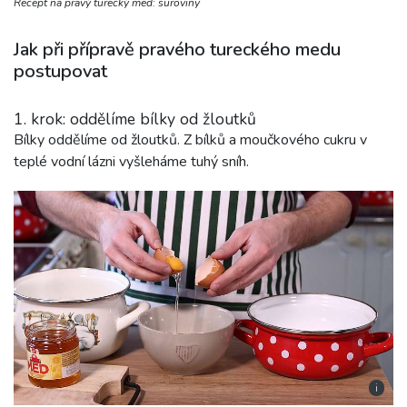
Recept na pravý turecký med: suroviny
Jak při přípravě pravého tureckého medu
postupovat
1. krok: oddělíme bílky od žloutků
Bílky oddělíme od žloutků. Z bílků a moučkového cukru v
teplé vodní lázni vyšleháme tuhý sníh.
i