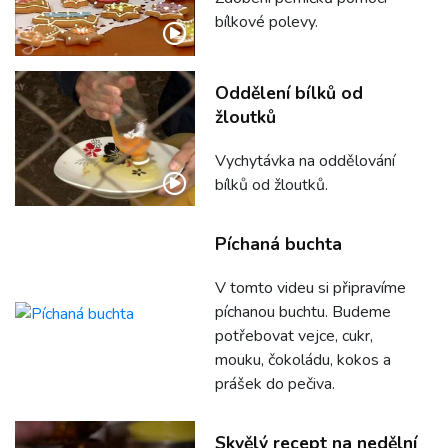
bílkové polevy.
Oddělení bílků od
žloutků
Vychytávka na oddělování
bílků od žloutků.
Píchaná buchta
V tomto videu si připravíme
píchanou buchtu. Budeme
potřebovat vejce, cukr,
mouku, čokoládu, kokos a
prášek do pečiva.
Skvělý recept na nedělní