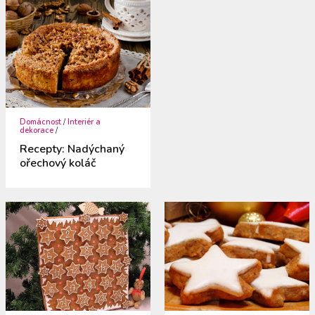
Domácnost
/
Interiér a
dekorace
/
Recepty: Nadýchaný
ořechový koláč