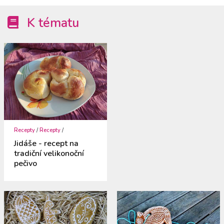
K tématu
Recepty
/
Recepty
/
Jidáše - recept na
tradiční velikonoční
pečivo