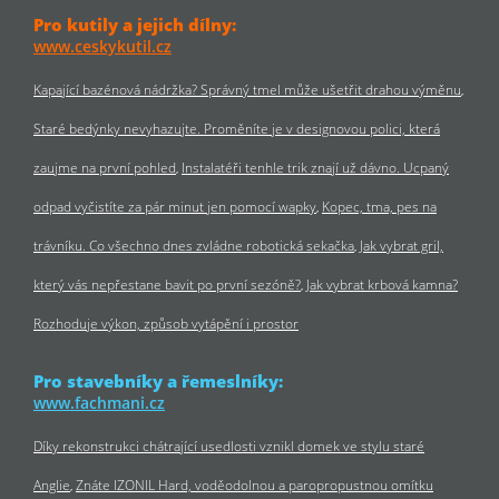
Pro kutily a jejich dílny:
www.ceskykutil.cz
Kapající bazénová nádržka? Správný tmel může ušetřit drahou výměnu
Staré bedýnky nevyhazujte. Proměníte je v designovou polici, která
zaujme na první pohled
Instalatéři tenhle trik znají už dávno. Ucpaný
odpad vyčistíte za pár minut jen pomocí wapky
Kopec, tma, pes na
trávníku. Co všechno dnes zvládne robotická sekačka
Jak vybrat gril,
který vás nepřestane bavit po první sezóně?
Jak vybrat krbová kamna?
Rozhoduje výkon, způsob vytápění i prostor
Pro stavebníky a řemeslníky:
www.fachmani.cz
Díky rekonstrukci chátrající usedlosti vznikl domek ve stylu staré
Anglie
Znáte IZONIL Hard, voděodolnou a paropropustnou omítku