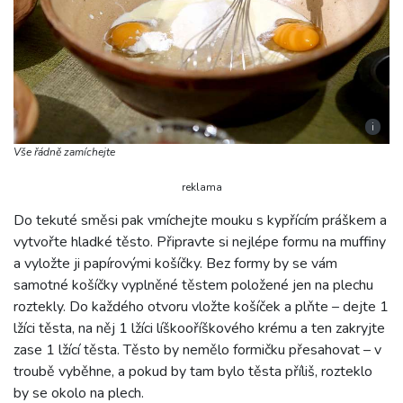
i
Vše řádně zamíchejte
reklama
Do tekuté směsi pak vmíchejte mouku s kypřícím práškem a
vytvořte hladké těsto. Připravte si nejlépe formu na muffiny
a vyložte ji papírovými košíčky. Bez formy by se vám
samotné košíčky vyplněné těstem položené jen na plechu
roztekly. Do každého otvoru vložte košíček a plňte – dejte 1
lžíci těsta, na něj 1 lžíci líškooříškového krému a ten zakryjte
zase 1 lžící těsta. Těsto by nemělo formičku přesahovat – v
troubě vyběhne, a pokud by tam bylo těsta příliš, rozteklo
by se okolo na plech.