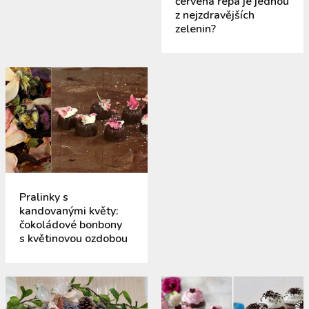
červená řepa je jednou
z nejzdravějších
zelenin?
Pralinky s
kandovanými květy:
čokoládové bonbony
s květinovou ozdobou