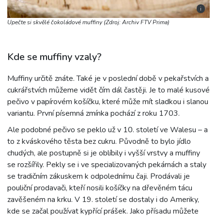
i
Upečte si skvělé čokoládové muffiny (Zdroj: Archiv FTV Prima)
Kde se muffiny vzaly?
Muffiny určitě znáte. Také je v poslední době v pekařstvích a
cukrářstvích můžeme vidět čím dál častěji. Je to malé kusové
pečivo v papírovém košíčku, které může mít sladkou i slanou
variantu. První písemná zmínka pochází z roku 1703.
Ale podobné pečivo se peklo už v 10. století ve Walesu – a
to z kváskového těsta bez cukru. Původně to bylo jídlo
chudých, ale postupně si je oblíbily i vyšší vrstvy a muffiny
se rozšířily. Pekly se i ve specializovaných pekárnách a staly
se tradičním zákuskem k odpolednímu čaji. Prodávali je
pouliční prodavači, kteří nosili košíčky na dřevěném tácu
zavěšeném na krku. V 19. století se dostaly i do Ameriky,
kde se začal používat kypřící prášek. Jako přísadu můžete