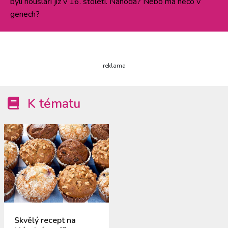
byli houslaři již v 16. století. Náhoda? Nebo má něco v
genech?
reklama
K tématu
Skvělý recept na