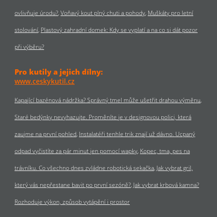
ovlivňuje úrodu?
Voňavý kout plný chuti a pohody
Muškáty pro letní
stolování
Plastový zahradní domek: Kdy se vyplatí a na co si dát pozor
při výběru?
Pro kutily a jejich dílny:
www.ceskykutil.cz
Kapající bazénová nádržka? Správný tmel může ušetřit drahou výměnu
Staré bedýnky nevyhazujte. Proměníte je v designovou polici, která
zaujme na první pohled
Instalatéři tenhle trik znají už dávno. Ucpaný
odpad vyčistíte za pár minut jen pomocí wapky
Kopec, tma, pes na
trávníku. Co všechno dnes zvládne robotická sekačka
Jak vybrat gril,
který vás nepřestane bavit po první sezóně?
Jak vybrat krbová kamna?
Rozhoduje výkon, způsob vytápění i prostor