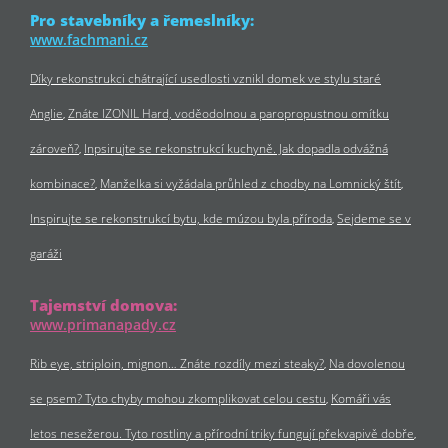
Pro stavebníky a řemeslníky:
www.fachmani.cz
Díky rekonstrukci chátrající usedlosti vznikl domek ve stylu staré
Anglie
Znáte IZONIL Hard, voděodolnou a paropropustnou omítku
zároveň?
Inpsirujte se rekonstrukcí kuchyně. Jak dopadla odvážná
kombinace?
Manželka si vyžádala průhled z chodby na Lomnický štít
Inspirujte se rekonstrukcí bytu, kde múzou byla příroda
Sejdeme se v
garáži
Tajemství domova:
www.primanapady.cz
Rib eye, striploin, mignon… Znáte rozdíly mezi steaky?
Na dovolenou
se psem? Tyto chyby mohou zkomplikovat celou cestu
Komáři vás
letos nesežerou. Tyto rostliny a přírodní triky fungují překvapivě dobře