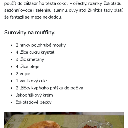
použít do základního těsta cokoli – ořechy, rozinky, čokoládu,
sezónní ovoce i zeleninu, slaninu, olivy atd. Zkrátka tady platí,
že fantazii se meze nekladou.
Suroviny na muffiny:
2 hrnky polohrubé mouky
4 lžíce cukru krystal
9 lžic smetany
4 lžíce oleje
2 vejce
1 vanilkový cukr
2 lžičky kypřícího prášku do pečiva
lískooříškový krém
čokoládové pecky