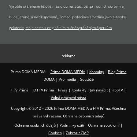
Vyrobte si šlehané tělové máslo doma: Stačí pár přírodních surovin a
bude jemnější než kupované
Domácí pistáciová zmrzlina jako z italské
gelaterie
Moje cesta k originálním ručně vyráběným šperkům
reklama
Prima DOMA MEDIA:
Prima DOMA MEDIA
|
Kontakty
|
Blog Prima
DOMA
|
Pro média
|
Soutěže
FTV Prima:
O FTV Prima
|
Press
|
Kontakty
|
Jak naladit
|
HbbTV
|
Volná pracovní místa
Copyright © 2012 – 2026 Prima DOMA MEDIA a FTV Prima. Všechna
práva vyhrazena. Ochrana osobních údajů
Ochrana osobních údajů
|
Podmínky užití
|
Ochrana soukromí
|
Cookies
|
Zobrazit CMP