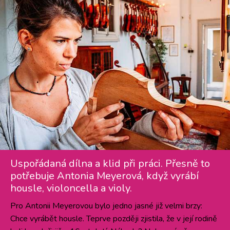
Uspořádaná dílna a klid při práci. Přesně to
potřebuje Antonia Meyerová, když vyrábí
housle, violoncella a violy.
Pro Antonii Meyerovou bylo jedno jasné již velmi brzy:
Chce vyrábět housle. Teprve později zjistila, že v její rodině