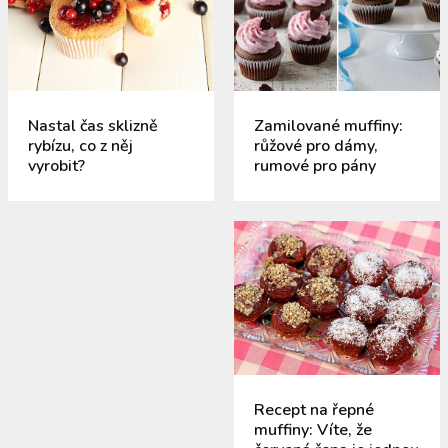
Nastal čas sklizně
Zamilované muffiny:
rybízu, co z něj
růžové pro dámy,
vyrobit?
rumové pro pány
Recept na řepné
muffiny: Víte, že