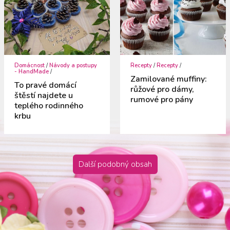
Domácnost
/
Návody a postupy
Recepty
/
Recepty
/
- HandMade
/
Zamilované muffiny:
To pravé domácí
růžové pro dámy,
štěstí najdete u
rumové pro pány
teplého rodinného
krbu
Další podobný obsah