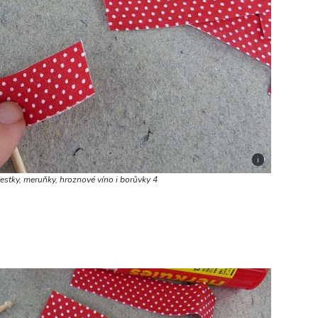
i
vestky, meruňky, hroznové víno i borůvky 4