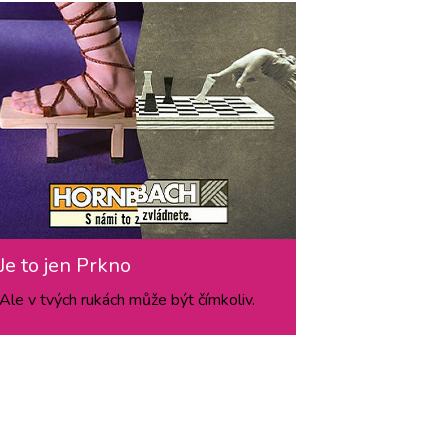
Je to jen Prkno
Ale v tvých rukách může být čímkoliv.