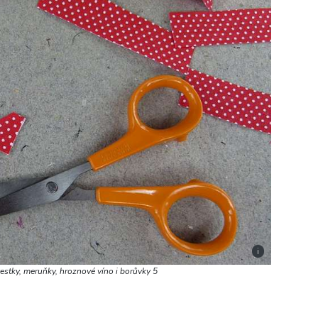
i
vestky, meruňky, hroznové víno i borůvky 5