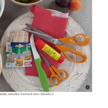
i
vestky, meruňky, hroznové víno i borůvky 2