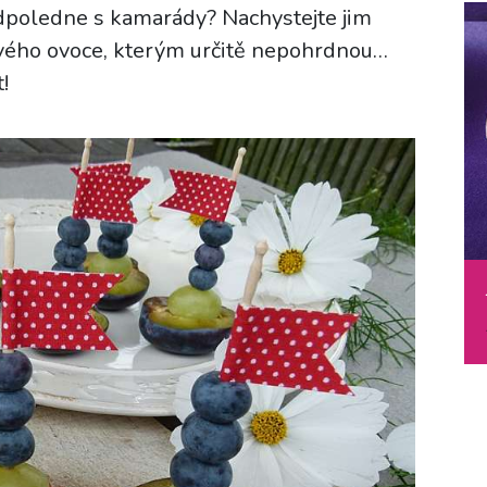
odpoledne s kamarády? Nachystejte jim
vého ovoce, kterým určitě nepohrdnou…
!