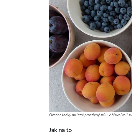
Ovocné loďky na letní prostřený stůl: V hlavní roli š
Jak na to