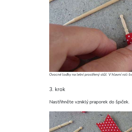
Ovocné loďky na letní prostřený stůl: V hlavní roli š
3. krok
Nastřihněte vzniklý praporek do špiček.