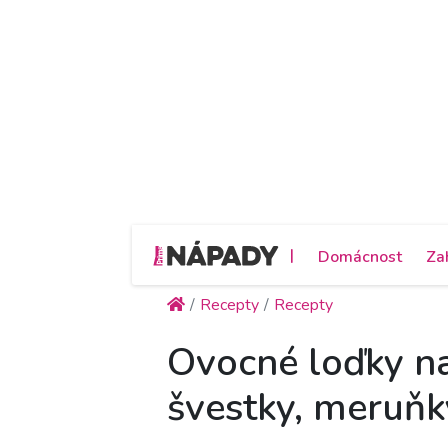
|
Domácnost
Za
Recepty
Recepty
Ovocné loďky na 
švestky, meruňk