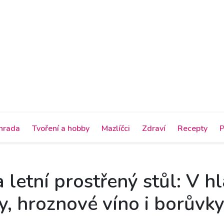
hrada
Tvoření a hobby
Mazlíčci
Zdraví
Recepty
P
letní prostřený stůl: V hl
y, hroznové víno i borůvk