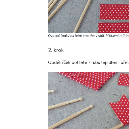
Ovocné loďky na letní prostřený stůl: V hlavní roli š
2. krok
Obdélníček potřete z rubu lepidlem, pře