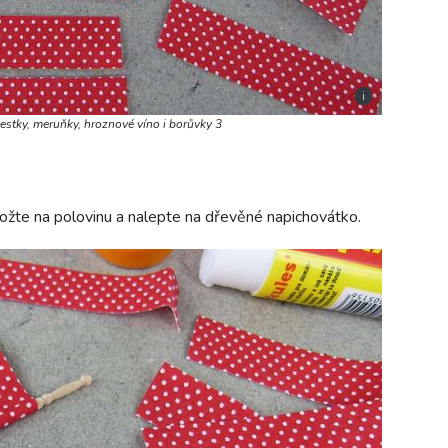
i
vestky, meruňky, hroznové víno i borůvky 3
ložte na polovinu a nalepte na dřevěné napichovátko.